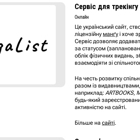
Сервіс для трекінгу
Онлайн
Це український сайт, ств
ліцензійну
манґу
і хоче з
Сервіс дозволяє додават
за статусом (заплановано
облік фізичних видань, 
взаємодіяти зі спільнот
На честь розвитку спільн
разом із видавництвами,
наприклад:
ARTBOOKS
,
M
будь-який зареєстровани
активністю на сайті.
Більше на
сайті
.