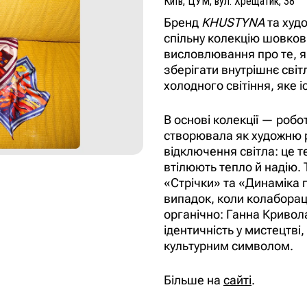
Київ, ЦУМ, вул. Хрещатик, 38
Бренд
KHUSTYNA
та худ
спільну колекцію шовков
висловлювання про те, я
зберігати внутрішнє сві
холодного світіння, яке 
В основі колекції — робо
створювала як художню р
відключення світла: це те
втілюють тепло й надію. 
«Стрічки» та «Динаміка г
випадок, коли колаборац
органічно: Ганна Кривол
ідентичність у мистецтві,
культурним символом.
Більше на
сайті
.