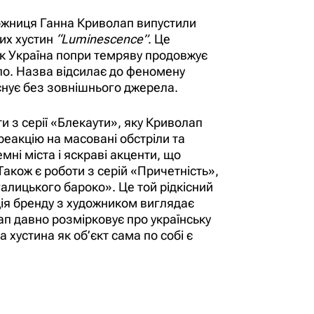
ожниця Ганна Криволап випустили
их хустин
“Luminescence”
. Це
к Україна попри темряву продовжує
тло. Назва відсилає до феномену
існує без зовнішнього джерела.
ти з серії «Блекаути», яку Криволап
еакцію на масовані обстріли та
мні міста і яскраві акценти, що
Також є роботи з серій «Причетність»,
алицького бароко». Це той рідкісний
ія бренду з художником виглядає
ап давно розмірковує про українську
 а хустина як об’єкт сама по собі є