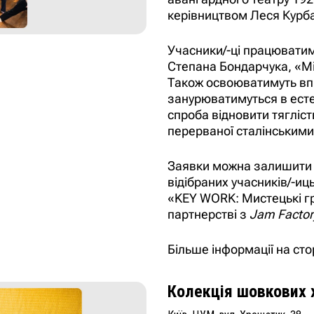
керівництвом Леся Курб
Учасники/-ці працюватим
Степана Бондарчука, «М
Також освоюватимуть впр
занурюватимуться в есте
спроба відновити тягліст
перерваної сталінськими
Заявки можна залишити
відібраних учасників/-иц
«KEY WORK: Мистецькі г
партнерстві з
Jam Factory
Більше інформації на сто
Колекція шовкових 