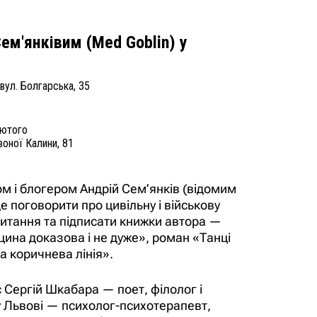
Сем'янківим (Med Goblin) у
, вул. Болгарська, 35
лютого
воної Калини, 81
ом і блогером Андрій Сем’янків (відомим
е поговорити про цивільну і військову
итання та підписати книжки автора —
на доказова і не дуже», роман «Танці
ка коричнева лінія».
є Сергій Шкабара — поет, філолог і
у Львові — психолог-психотерапевт,