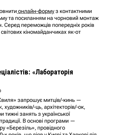
повнити
онлайн-форму
з контактними
ьму та посиланням на чорновий монтаж
н. Серед переможців попередніх років
світових кіномайданчиках як-от
ціалістів: «Лабораторія
о
Хвиля» запрошує митців/-кинь —
к, художників/-ць, архітекторів/-ок,
и тижні занять з української
традиції. В основі програми —
ру «Березіль», провідного
х років, що діяв у Києві та Харкові під