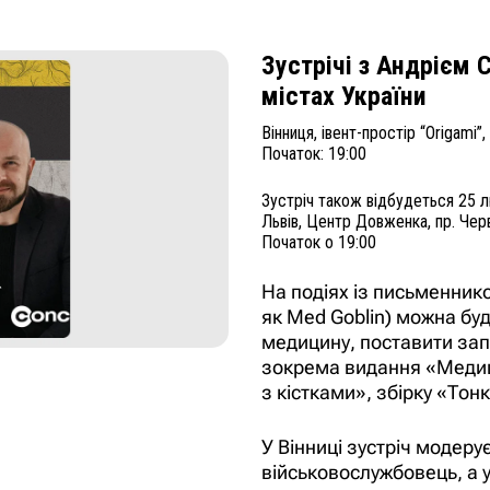
Зустрічі з Андрієм 
містах України
Вінниця, івент-простір “Origami”
Початок: 19:00
Зустріч також відбудеться 25 
Львів, Центр Довженка, пр. Чер
Початок о 19:00
На подіях із письменник
як Med Goblin) можна буд
медицину, поставити зап
зокрема видання «Медици
з кістками», збірку «Тон
У Вінниці зустріч модеру
військовослужбовець, а 