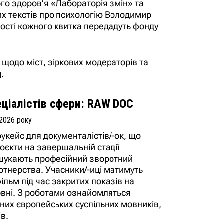
ого здоров’я «Лабораторія змін» та
х текстів про психологію Володимир
ості кожного квитка передадуть фонду
щодо міст, зіркових модераторів та
м
.
ціалістів сфери: RAW DOC
 2026 року
кейс для документалістів/-ок, що
єкти на завершальній стадії
 шукають професійний зворотний
артнерства. Учасники/-иці матимуть
ільм під час закритих показів на
ервні. З роботами ознайомляться
дних європейських суспільних мовників,
ів.