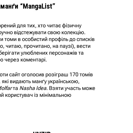
 манґи “MangaList”
орений для тих, хто читає фізичну
ручно відстежувати свою колекцію.
и томи в особистий профіль до списків
, читаю, прочитано, на паузі), вести
зберігати улюблених персонажів та
ою через коментарі.
оти сайт оголосив розіграш 170 томів
 які видають манґу українською,
olfar
та
Nasha Idea
. Взяти участь може
й користувач із мінімальною