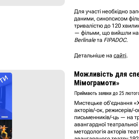
Для участі необхідно за
даними, синопсисом філ
тривалістю до 120 хвили
— фільми, що вийшли на 
Berlinale
та
FIPADOC
.
Детальніше на
сайті
.
Можливість для спе
Мімограмоти»
Приймають заявки до 25 лютог
Мистецьке об’єднання «
акторів/-ок, режисерів/-о
письменників/-ць — на тр
авангардної театральної 
методологія акторів теат
авангардного театру 1920-