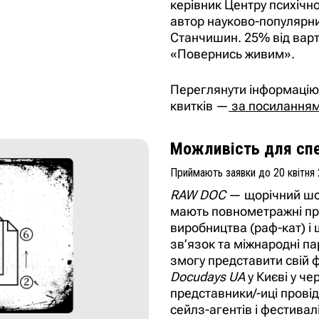
керівник Центру психічн
автор науково-популярни
Станчишин. 25% від варт
«Повернись живим».
Переглянути інформацію 
квитків —
за посилання
Можливість для спе
Приймають заявки до 20 квітня
RAW DOC
— щорічний шоу
мають повнометражні про
виробництва (раф-кат) і
зв’язок та міжнародні п
змогу представити свій ф
Docudays UA
у Києві у ч
представники/-иці прові
сейлз-агентів і фестивал