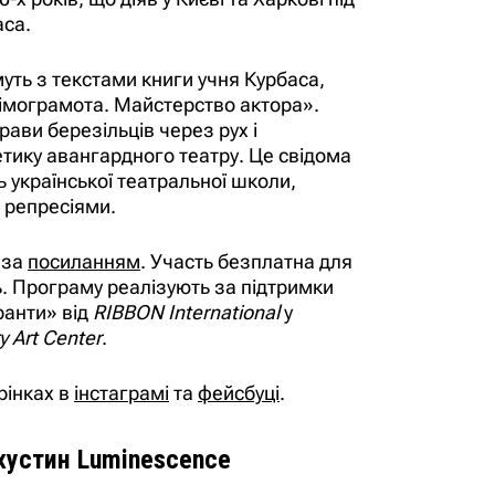
аса.
уть з текстами книги учня Курбаса,
імограмота. Майстерство актора».
ави березільців через рух і
тику авангардного театру. Це свідома
ь української театральної школи,
 репресіями.
 за
посиланням
. Участь безплатна для
ь. Програму реалізують за підтримки
ранти» від
RIBBON International
у
 Art Center
.
рінках в
інстаграмі
та
фейсбуці
.
хустин Luminescence