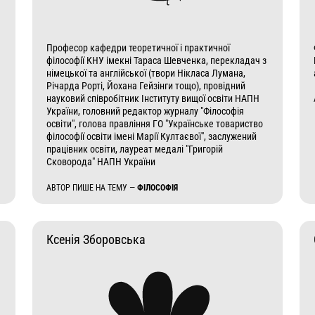
Професор кафедри теоретичної і практичної
філософії КНУ імекні Тараса Шевченка, перекладач з
німецької та англійської (твори Нікласа Лумана,
Річарда Рорті, Йохана Гейзінги тощо), провідний
науковий співробітник Інституту вищої освіти НАПН
України, головний редактор журналу "Філософія
освіти", голова правління ГО "Українське товариство
філософії освіти імені Марії Култаєвої", заслужений
працівник освіти, лауреат медалі "Григорій
Сковорода" НАПН України
АВТОР ПИШЕ НА ТЕМУ —
ФІЛОСОФІЯ
Ксенія Зборовська