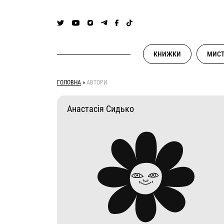
Skip
to
content
КНИЖКИ
МИСТ
ГОЛОВНА
»
АВТОРИ
Анастасія Сидько