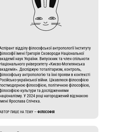
Аспірант відділу філософської антропології Інституту
філософії імені Григорія Сковороди Національної
академії наук України. Випускник та член спільноти
Національного університету «Києво-Могилянська
академія». Досліджую тоталітаризм, контроль,
філософську антропологію та їхні прояви в контексті
Російсько-української війни. Цікавлюся філософією
постмодерною філософією, політичною філософією,
філософією культури та дослідженнями
націоналізму. У 2024 році нагороджений відзнакою
імені Ярослава Спічека.
АВТОР ПИШЕ НА ТЕМУ —
ФІЛОСОФІЯ