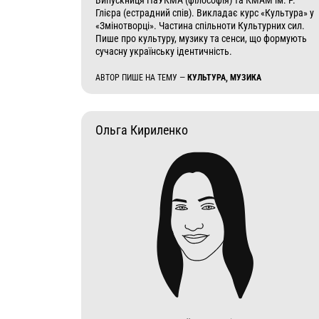
Випускниця НаУКМА (філософія) та КМАМ ім. Р.
Глієра (естрадний спів). Викладає курс «Культура» у
«Змінотворці». Частина спільноти Культурних сил.
Пише про культуру, музику та сенси, що формують
сучасну українську ідентичність.
АВТОР ПИШЕ НА ТЕМУ —
КУЛЬТУРА, МУЗИКА
Ольга Кириленко