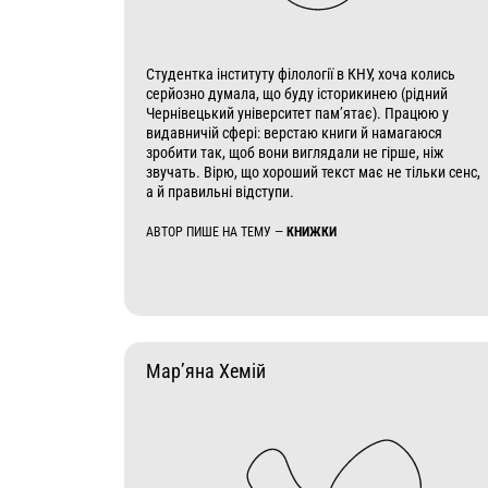
Студентка інституту філології в КНУ, хоча колись
серйозно думала, що буду історикинею (рідний
Чернівецький університет пам’ятає). Працюю у
видавничій сфері: верстаю книги й намагаюся
зробити так, щоб вони виглядали не гірше, ніж
звучать. Вірю, що хороший текст має не тільки сенс,
а й правильні відступи.
АВТОР ПИШЕ НА ТЕМУ —
КНИЖКИ
Мар’яна Хемій