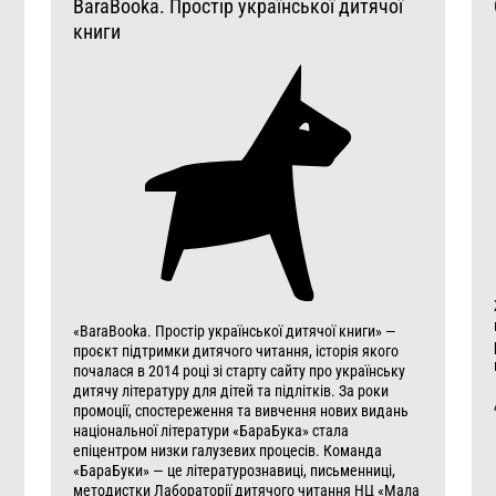
BaraBooka. Простір української дитячої
книги
«BaraBooka. Простір української дитячої книги» —
проєкт підтримки дитячого читання, історія якого
почалася в 2014 році зі старту сайту про українську
дитячу літературу для дітей та підлітків. За роки
промоції, спостереження та вивчення нових видань
національної літератури «БараБука» стала
епіцентром низки галузевих процесів. Команда
«БараБуки» — це літературознавиці, письменниці,
методистки Лабораторії дитячого читання НЦ «Мала