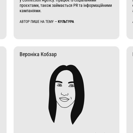
у Connection Agency. Працює із соціальними
проєктами, також займається PR та інформаційними
кампаніями.
АВТОР ПИШЕ НА ТЕМУ —
КУЛЬТУРА
Вероніка Кобзар