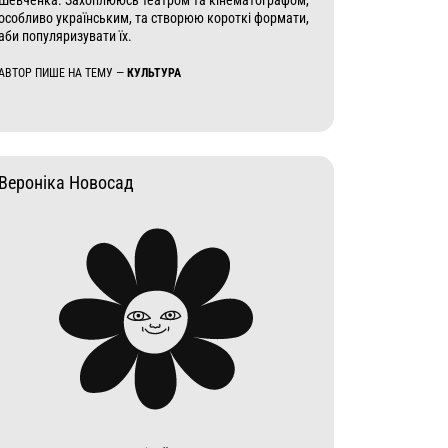
Шевченка. Захоплююсь театром та кінематографом,
особливо українським, та створюю короткі формати,
аби популяризувати їх.
АВТОР ПИШЕ НА ТЕМУ —
КУЛЬТУРА
Вероніка Новосад