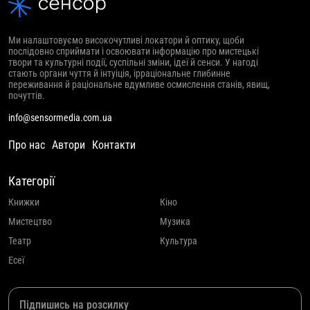
Ми налаштовуємо високочутливі локатори й оптику, щоби
послідовно сприймати і освоювати інформацію про мистецькі
твори та культурні події, суспільні зміни, ідеї й сенси. У нагоді
стають органи чуття й інтуіція, ірраціональне глибинне
переживання й раціональне вдумливе осмислення станів, явищ,
почуттів.
info@sensormedia.com.ua
Про нас
Автори
Контакти
Категорії
Книжки
Кіно
Мистецтво
Музика
Театр
Культура
Есеї
Підпишись на розсилку