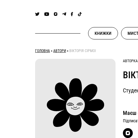
Skip
to
content
КНИЖКИ
МИСТ
ГОЛОВНА
»
АВТОРИ
»
ВІКТОРІЯ СІРМОІ
АВТОРКА
ВІК
Студен
Маєш 
Підписат