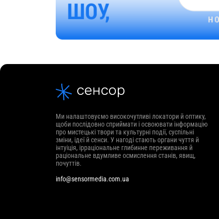
Ми налаштовуємо високочутливі локатори й оптику,
щоби послідовно сприймати і освоювати інформацію
про мистецькі твори та культурні події, суспільні
зміни, ідеї й сенси. У нагоді стають органи чуття й
інтуіція, ірраціональне глибинне переживання й
раціональне вдумливе осмислення станів, явищ,
почуттів.
info@sensormedia.com.ua