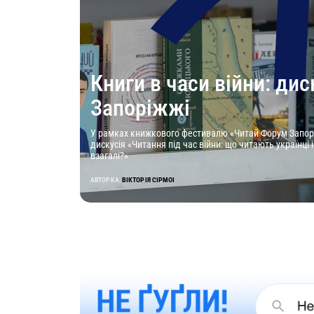
Книги в часи війни: дис
Запоріжжі
У рамках книжкового фестивалю «Читай Форум Запор
дискусія «Читання під час війни: що читають українці 
взагалі?»
АВТОРКА:
ВІКТОРІЯ СІРМОІ