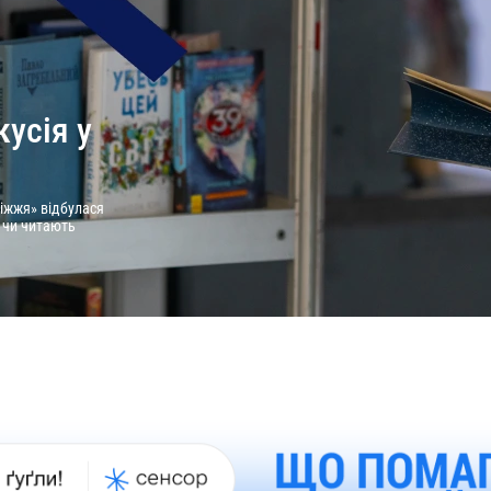
кусія у
іжжя» відбулася
і чи читають