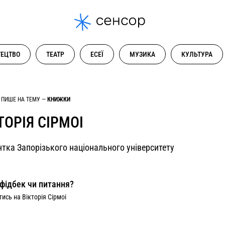
ЕЦТВО
ТЕАТР
ЕСЕЇ
МУЗИКА
КУЛЬТУРА
 ПИШЕ НА ТЕМУ —
КНИЖКИ
ТОРІЯ СІРМОІ
тка Запорізького національного університету
фідбек чи питання?
ись на Вікторія Сірмоі