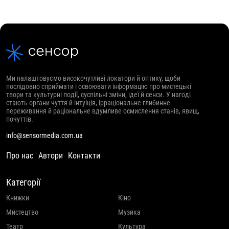
Ми налаштовуємо високочутливі локатори й оптику, щоби
послідовно сприймати і освоювати інформацію про мистецькі
твори та культурні події, суспільні зміни, ідеї й сенси. У нагоді
стають органи чуття й інтуіція, ірраціональне глибинне
переживання й раціональне вдумливе осмислення станів, явищ,
почуттів.
info@sensormedia.com.ua
Про нас
Автори
Контакти
Категорії
Книжки
Кіно
Мистецтво
Музика
Театр
Культура