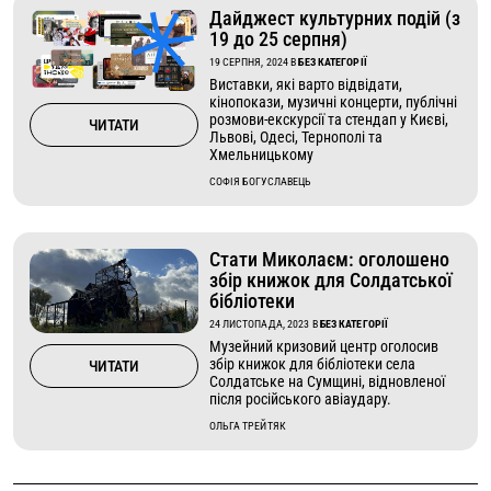
Дайджест культурних подій (з
19 до 25 серпня)
19 СЕРПНЯ, 2024
В
БЕЗ КАТЕГОРІЇ
Виставки, які варто відвідати,
кінопокази, музичні концерти, публічні
розмови-екскурсії та стендап у Києві,
ЧИТАТИ
Львові, Одесі, Тернополі та
Хмельницькому
СОФІЯ БОГУСЛАВЕЦЬ
Стати Миколаєм: оголошено
збір книжок для Солдатської
бібліотеки
24 ЛИСТОПАДА, 2023
В
БЕЗ КАТЕГОРІЇ
Музейний кризовий центр оголосив
збір книжок для бібліотеки села
ЧИТАТИ
Солдатське на Сумщині, відновленої
після російського авіаудару.
ОЛЬГА ТРЕЙТЯК