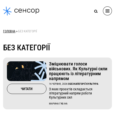
Skip
to
content
ГОЛОВНА
»
БЕЗ КАТЕГОРІЇ
БЕЗ КАТЕГОРІЇ
Зміцнювати голоси
військових. Як Культурні сили
працюють із літературним
напрямом
16 ЧЕРВНЯ, 2026
В
БЕЗ КАТЕГОРІЇ КУЛЬТУРА
ЧИТАТИ
З яких проєктів складається
літературний напрям роботи
Культурних сил
МАРИНА ГУБІНА