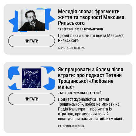
Мелодія слова: фрагменти
життя та творчості Максима
Рильського
19 БЕРЕЗНЯ, 2025
В
БЕЗ КАТЕГОРІЇ
Цікаві факти з життя поета Максима
Рильського
ЧИТАТИ
АНАСТАСІЯ ШЕВЧУК
Як працювати з болем після
втрати: про подкаст Тетяни
Трощинської «Любов не
минає»
7 БЕРЕЗНЯ, 2025
В
БЕЗ КАТЕГОРІЇ
ЧИТАТИ
Подкаст журналістки Тетяни
Трощинської «Любов не минає» на
Радіо Культура — про життя із
втратою, проживання горя й
вшанування пам’яті загиблих у війні.
КАТЕРИНА КУСЛИВА