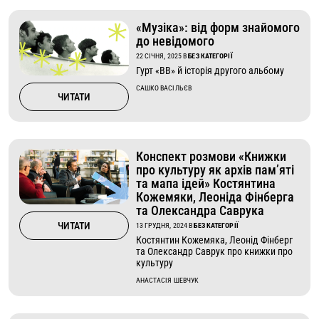
«Музіка»: від форм знайомого
до невідомого
22 СІЧНЯ, 2025
В
БЕЗ КАТЕГОРІЇ
Гурт «ВВ» й історія другого альбому
САШКО ВАСІЛЬЄВ
ЧИТАТИ
Конспект розмови «Книжки
про культуру як архів памʼяті
та мапа ідей» Костянтина
Кожемяки, Леоніда Фінберга
та Олександра Саврука
ЧИТАТИ
13 ГРУДНЯ, 2024
В
БЕЗ КАТЕГОРІЇ
Костянтин Кожемяка, Леонід Фінберг
та Олександр Саврук про книжки про
культуру
АНАСТАСІЯ ШЕВЧУК