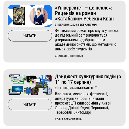
«Університет — це пекло»:
Рецензія на роман
«Катабазис» Ребекки Кван
31 БЕРЕЗНЯ, 2026
В
БЕЗ КАТЕГОРІЇ
Фентезійний роман про спуск у пекло,
де підземний світ виявляється
ЧИТАТИ
дзеркальним відображенням
академічної системи, що методично
ламає своїх студентів
АНАСТАСІЯ КОЛІСНИК
Дайджест культурних подій (з
11 по 17 серпня)
11 СЕРПНЯ, 2025
В
БЕЗ КАТЕГОРІЇ
Виставки, мистецькі фестивалі,
літературні вечори, книжкові
презентації і книгообміни у Києві,
ЧИТАТИ
Львові, Дніпрі, Одесі, Тернополі,
Теребовлі і Житомирі
СОФІЯ БОГУСЛАВЕЦЬ