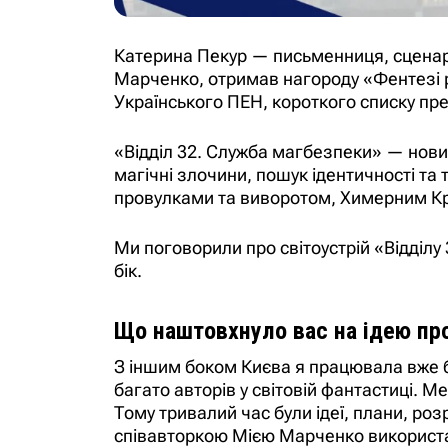
Катерина Пекур — письменниця, сценарис
Марченко, отримав нагороду «Фентезі 
Українського ПЕН, короткого списку пр
«Відділ 32. Служба магбезпеки» — новинк
магічні злочини, пошук ідентичності та 
провулками та виворотом, Химерним К
Ми поговорили про світоустрій «Відділу 3
бік.
Що наштовхнуло вас на ідею про
З іншим боком Києва я працювала вже ба
багато авторів у світовій фантастиці. М
Тому тривалий час були ідеї, плани, роз
співавторкою Мією Марченко використали