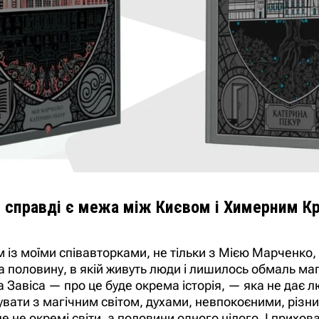
и справді є межа між Києвом і Химерним Кр
м із моїми співавторками, не тільки з Мією Марченко
на половину, в якій живуть люди і лишилось обмаль магі
а Завіса — про це буде окрема історія, — яка не дає
тувати з магічним світом, духами, невпокоєними, різ
 не окремі світи, а половини одного цілого. І прихов