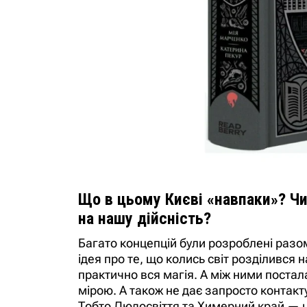
Що в цьому Києві «навпаки»? Ч
на нашу дійсність?
Багато концепцій були розроблені разо
ідея про те, що колись світ розділився 
практично вся магія. А між ними постал
мірою. А також не дає запросто контак
Тобто Людосвіття та Химерний край — це