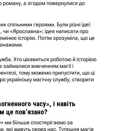
о роману, а згодом повернулися до
их спільними героями. Були різні ідеї:
, чи «Ярославна»; ідея написати про
 змінює історію. Потім зрозуміла, що це
сонажами.
лужба. Хто цікавиться роботою й історією
в займалися вивченням магії і
ентезі, тому можемо припустити, що ці
ро українську магічну службу, створити
огненного часу», і навіть
им це пов’язано?
у» ми більше спостерігаємо за
ми, які живуть серед нас. Тутешня магія