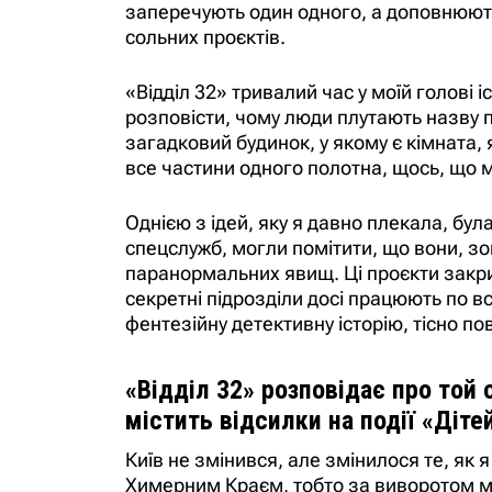
заперечують один одного, а доповнюють
сольних проєктів.
«Відділ 32» тривалий час у моїй голові і
розповісти, чому люди плутають назву п
загадковий будинок, у якому є кімната, 
все частини одного полотна, щось, що м
Однією з ідей, яку я давно плекала, бул
спецслужб, могли помітити, що вони, зо
паранормальних явищ. Ці проєкти закри
секретні підрозділи досі працюють по вс
фентезійну детективну історію, тісно п
«Відділ 32» розповідає про той с
містить відсилки на події «Діте
Київ не змінився, але змінилося те, як
Химерним Краєм, тобто за виворотом міст