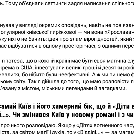
. Тому об’єднали сеттинги задля написання спільног
снував у вигляді окремих оповідань, навіть не пов’язан
опулярної київської пиріжкової — чи вона «Ярослава»
яку ніхто не бачить; ідея про злам вірогідностей, який
ає відбуватися в одному просторі-часі, з одними пер
а гіпотеза, що в кожній країні має бути своя магічна с
крема в США, інвестували великі гроші й десятки рокі
валися, бо нібито були неефективні. А ж ми пишемо ф
ьому світу. Так я дійшла до того, що маю розповісти п
ов’язану з містом, міськими легендами й загадками.
амий Київ і його химерний бік, що й «Діти в
й…». Чи змінився Київ у новому романі і з ч
 я про нього розповідаю. Якщо у «Дітях вогненного час
а, за світом магії і духів, то у «Відділі…» — за мага