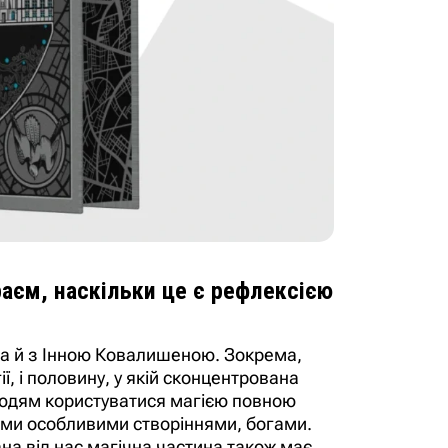
аєм, наскільки це є рефлексією
, а й з Інною Ковалишеною. Зокрема,
ї, і половину, у якій сконцентрована
 людям користуватися магією повною
ними особливими створіннями, богами.
ана від нас магічна частина також має