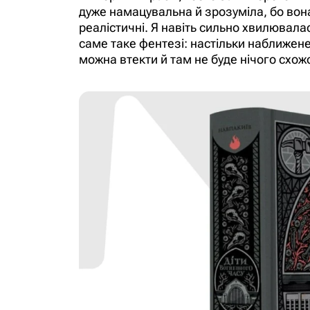
дуже намацувальна й зрозуміла, бо вона 
реалістичні. Я навіть сильно хвилювала
саме таке фентезі: настільки наближене
можна втекти й там не буде нічого схожо