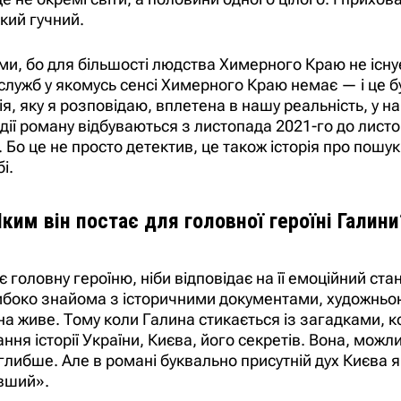
акий гучний.
еми, бо для більшості людства Химерного Краю не існу
ецслужб у якомусь сенсі Химерного Краю немає — і це
я, яку я розповідаю, вплетена в нашу реальність, у наш
 Події роману відбуваються з листопада 2021-го до лис
. Бо це не просто детектив, це також історія про пошук
і.
Яким він постає для головної героїні Галини
головну героїню, ніби відповідає на її емоційний стан
либоко знайома з історичними документами, художньою
на живе. Тому коли Галина стикається із загадками, кор
ання історії України, Києва, його секретів. Вона, можл
глибше. Але в романі буквально присутній дух Києва як 
авший».