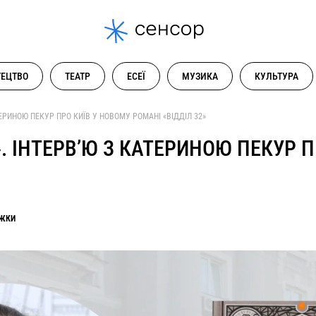
ЕЦТВО
ТЕАТР
ЕСЕЇ
МУЗИКА
КУЛЬТУРА
ТЕРИНОЮ ПЕКУР ПРО КИЇВ У НОВОМУ РОМАНІ «ВІДДІЛ 32»
. ІНТЕРВ’Ю З КАТЕРИНОЮ ПЕКУР П
ЖКИ