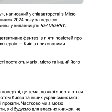
», написаний у співавторстві з Мією
книжок 2024 року за версією
київ» у видавництві
READBERRY
.
детективне фентезі з п’яти повістей про
них героїв — Київ з прихованими
сті постають магія, місто та інший його
 поверхні, це тема, до якої звертаються
ротом Києва та інших українських міст.
ні проєкти. Частково ми з моєю
ти, які будуємо для власних книжок, не