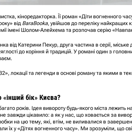
тка, кіноредакторка. Її роман «Діти вогненного часу
року» від
BaraBooka
, увійшов до переліку найкращих 
емії імені Шолом-Алейхема та розпочав серію «Навпа
а від Катерини Пекур, друга частина в серії, міське 
тяглості до коріння й традицій. У романі один з голов
раєм.
2», локації та легенди в основі роману та якими в тек
 «інший бік» Києва?
гато років. Ідея вивороту будь-якого міста лежить на
ене завжди цікавило: а як у нас, що ховається за виво
робки на цю тему, які, втім, не виливалися в заверше
 їх у «Дітях вогненного часу». Ми зрозуміли, що сві