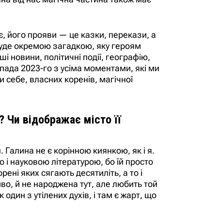
є, його прояви — це казки, перекази, а
 буде окремою загадкою, яку героям
і новини, політичні події, географію,
топада 2023-го з усіма моментами, які ми
и себе, власних коренів, магічної
? Чи відображає місто її
. Галина не є корінною киянкою, як і я.
 і науковою літературою, бо їй просто
ені яких сягають десятиліть, а то і
иво, й не народжена тут, але любить той
один з утілених духів, і там є жарт, що