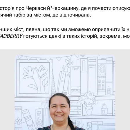
є історія про Черкаси й Черкащину, де я почасти опису
тячий табір за містом, де відпочивала.
нших міст, певна, що так ми зможемо оприявнити їх на
EADBERRY
готуються деякі з таких історій, зокрема, мо