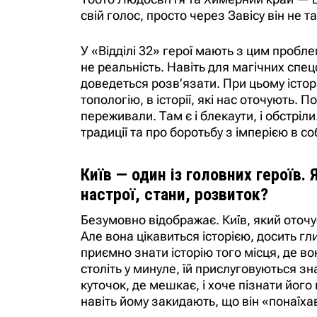
свій голос, просто через Завісу він не т
У «Відділі 32» герої мають з цим пробл
не реальність. Навіть для магічних сп
доведеться розв’язати. При цьому історі
топологію, в історії, які нас оточують.
переживали. Там є і блекаути, і обстріли
традиції та про боротьбу з імперією в соб
Київ — один із головних героїв. 
настрої, стани, розвиток?
Безумовно відображає. Київ, який оточує 
Але вона цікавиться історією, досить г
приємно знати історію того місця, де во
століть у минуле, їй прислуговуються зн
куточок, де мешкає, і хоче пізнати його 
навіть йому закидають, що він «понаїх