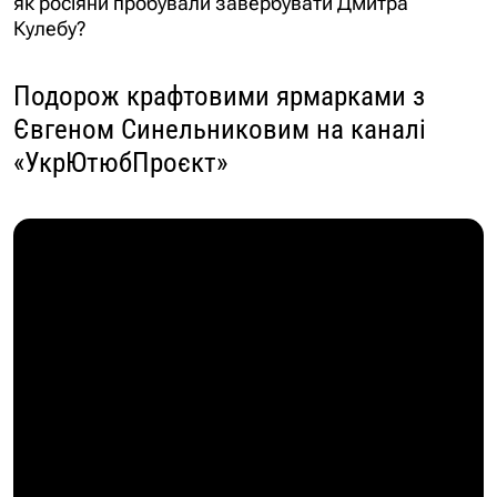
як росіяни пробували завербувати Дмитра
Кулебу?
Подорож крафтовими ярмарками з
Євгеном Синельниковим на каналі
«УкрЮтюбПроєкт»