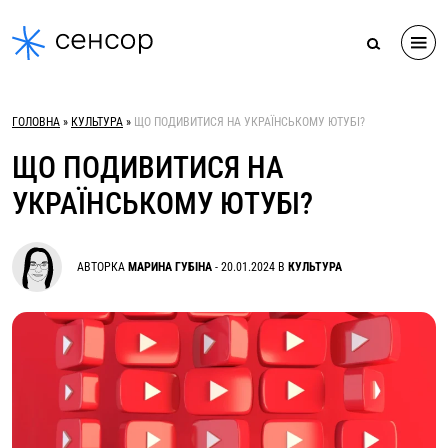
Skip
to
content
ГОЛОВНА
»
КУЛЬТУРА
»
ЩО ПОДИВИТИСЯ НА УКРАЇНСЬКОМУ ЮТУБІ?
ЩО ПОДИВИТИСЯ НА
УКРАЇНСЬКОМУ ЮТУБІ?
АВТОРКА
МАРИНА ГУБІНА
-
20.01.2024
В
КУЛЬТУРА