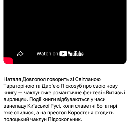
Наталя Довгопол говорить зі Світланою
Тараторіною та Дарʼєю Піскозуб про свою нову
книгу — чаклунське романтичне фентезі «Витязь і
вирлиця». Події книги відбуваються у часи
занепаду Київської Русі, коли славетні богатирі
вже спилися, а на престол Коростеня сходить
полоцький чаклун Підсокольник.