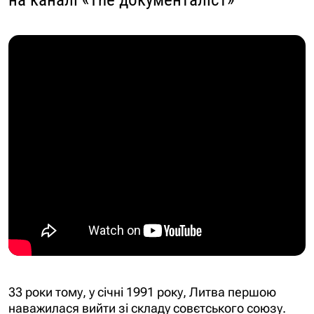
33 роки тому, у січні 1991 року, Литва першою
наважилася вийти зі складу совєтського союзу.