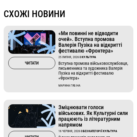
СХОЖІ НОВИНИ
«Ми повинні не відводити
очей». Вступна промова
Валерія Пузіка на відкритті
фестивалю «Фронтера»
25 ЛИПНЯ, 2026
В
КУЛЬТУРА
ЧИТАТИ
Вступна промова військовослужбовця,
письменника та художника Валерія
Пузіка на відкритті фестивалю
«Фронтера»
МАРИНА ГУБІНА
Зміцнювати голоси
військових. Як Культурні сили
працюють із літературним
напрямом
16 ЧЕРВНЯ, 2026
В
БЕЗ КАТЕГОРІЇ КУЛЬТУРА
ЧИТАТИ