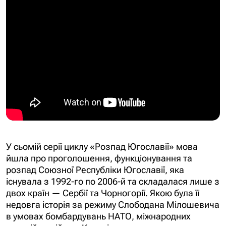
У сьомій серії циклу «Розпад Югославії» мова
йшла про проголошення, функціонування та
розпад Союзної Республіки Югославії, яка
існувала з 1992-го по 2006-й та складалася лише з
двох країн — Сербії та Чорногорії. Якою була її
недовга історія за режиму Слободана Мілошевича
в умовах бомбардувань НАТО, міжнародних