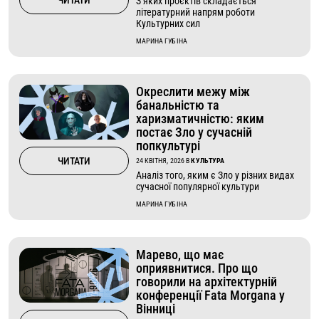
З яких проєктів складається
літературний напрям роботи
Культурних сил
МАРИНА ГУБІНА
Окреслити межу між
банальністю та
харизматичністю: яким
постає Зло у сучасній
попкультурі
ЧИТАТИ
24 КВІТНЯ, 2026
В
КУЛЬТУРА
Аналіз того, яким є Зло у різних видах
сучасної популярної культури
МАРИНА ГУБІНА
Марево, що має
оприявнитися. Про що
говорили на архітектурній
конференції Fata Morgana у
Вінниці