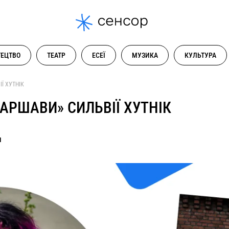
ЕЦТВО
ТЕАТР
ЕСЕЇ
МУЗИКА
КУЛЬТУРА
Ї ХУТНІК
ВАРШАВИ» СИЛЬВІЇ ХУТНІК
И