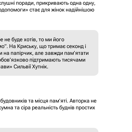
слушні поради, прикривають одна одну,
допомоги» стає для жінок надійнішою
 не буде хотів, то ми його
мо”. На Криську, що тримає секонд і
и на папірчик, але завжди пам’ятати
о обов’язково підтримають тисячами
ави» Сильвії Хутнік.
будовників та місця пам’яті. Авторка не
умна та сіра реальність буднів простих