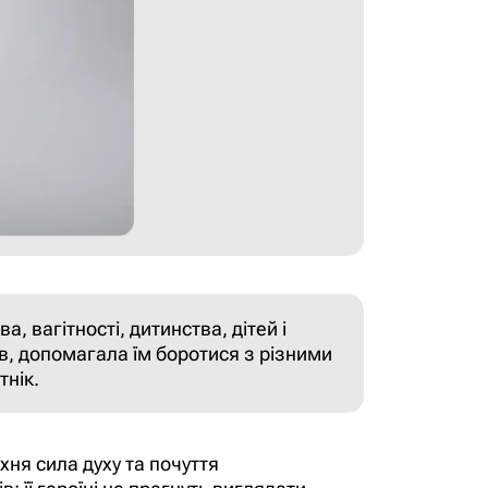
, вагітності, дитинства, дітей і
в, допомагала їм боротися з різними
тнік.
їхня сила духу та почуття