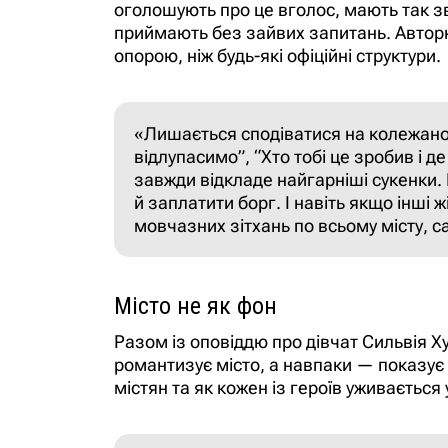
оголошують про це вголос, мають так зв
приймають без зайвих запитань. Автор
опорою, ніж будь-які офіційні структури.
«Лишається сподіватися на колежанок,
відлупасимо”, “Хто тобі це зробив і д
завжди відкладе найгарніші сукенки.
й заплатити борг. І навіть якщо інші
мовчазних зітхань по всьому місту, с
Місто не як фон
Разом із оповіддю про дівчат Сильвія Ху
романтизує місто, а навпаки — показує в
містян та як кожен із героїв уживається