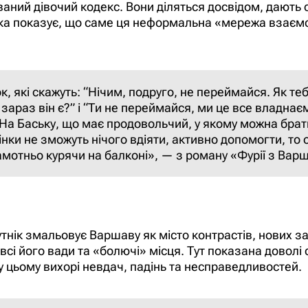
аний дівочий кодекс. Вони діляться досвідом, дають 
ка показує, що саме ця неформальна «мережа взаємо
 які скажуть: “Нічим, подруго, не переймайся. Як тебе
е зараз він є?” і “Ти не переймайся, ми це все владнає
 На Баську, що має продовольчий, у якому можна брат
 жінки не зможуть нічого вдіяти, активно допомогти, т
амотньо курячи на балконі», — з роману «Фурії з Варш
тнік змальовує Варшаву як місто контрастів, нових за
сі його вади та «болючі» місця. Тут показана доволі с
 у цьому вихорі невдач, падінь та несправедливостей.