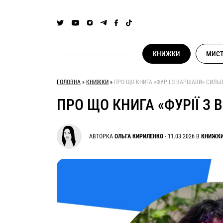
Skip
to
content
КНИЖКИ
МИСТ
ГОЛОВНА
»
КНИЖКИ
»
ПРО ЩО КНИГА «ФУРІЇ З ВАРШАВИ» СИЛЬВІ
ПРО ЩО КНИГА «ФУРІЇ З 
АВТОРКА
ОЛЬГА КИРИЛЕНКО
-
11.03.2026
В
КНИЖК