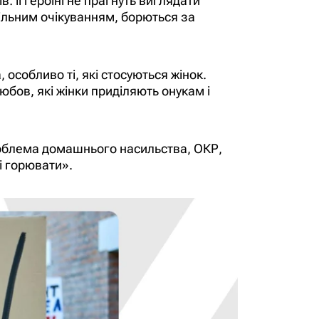
: її героїні не прагнуть виглядати
пільним очікуванням, борються за
 особливо ті, які стосуються жінок.
юбов, які жінки приділяють онукам і
проблема домашнього насильства, ОКР,
і горювати».