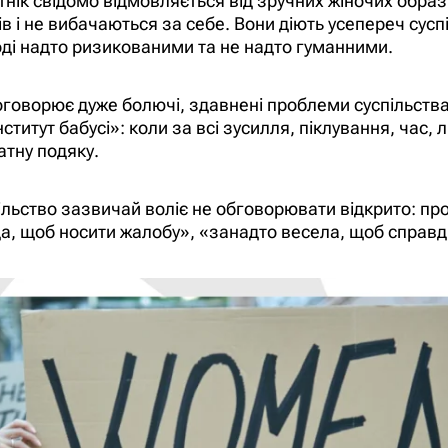
ік свідомо відмовляється від зручних жіночих образів
ів і не вибачаються за себе. Вони діють усепереч сус
ді надто ризикованими та не надто гуманними.
оговорює дуже болючі, здавнені проблеми суспільства,
итут бабусі»: коли за всі зусилля, піклування, час, л
атну подяку.
пільство зазвичай воліє не обговорювати відкрито: 
да, щоб носити жалобу», «занадто весела, щоб справд