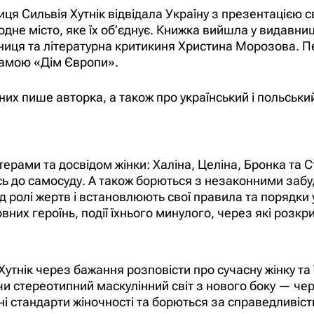
я Сильвія Хутнік відвідала Україну з презентацією с
і одне місто, яке їх об’єднує. Книжка вийшла у видав
ця та літературна критикиня Христина Морозова. Пер
рамою «Дім Європи».
 них пише авторка, а також про український і польський
ктерами та досвідом жінки: Халіна, Целіна, Бронка та
 до самосуду. А також борються з незаконними забуд
ід ролі жертв і встановлюють свої правила та порядки у
них героїнь, події їхнього минулого, через які розкри
Хутнік через бажання розповісти про сучасну жінку та 
чи стереотипний маскулінний світ з нового боку — чере
ні стандарти жіночності та борються за справедливіс