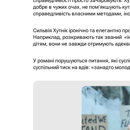
справедливості просто зачаровують. Хутн
добре в чужих очах, не пом’якшують кут
справедливість власними методами, іно
Сильвія Хутнік іронічно та елегантно пр
Наприклад, розкривають так званий «інст
дітям, вони не завжди отримують адекв
У романі порушуються питання, які сус
суспільний тиск на вдів: «занадто моло