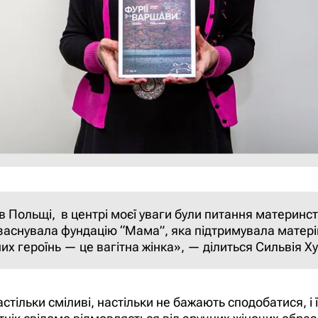
 Польщі, в центрі моєї уваги були питання материнства
 заснувала фундацію “Мама”, яка підтримувала матері
х героїнь — це вагітна жінка», — ділиться Сильвія Ху
стільки сміливі, настільки не бажають сподобатися, і 