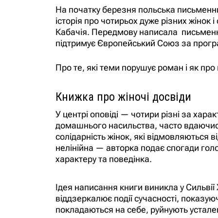
На початку березня польська письменниц
історія про чотирьох дуже різних жінок 
Кабачія. Передмову написала письменни
підтримує Європейський Союз за прог
Про те, які теми порушує роман і як про
Книжка про жіночі досвіди
У центрі оповіді — чотири різні за хара
домашнього насильства, часто вдаючись
солідарність жінок, які відмовляються в
нелінійна — авторка подає спогади голов
характеру та поведінка.
Ідея написання книги виникла у Сильвії 
віддзеркалює події сучасності, показую
покладаються на себе, руйнують устале