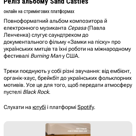
Реліз альбому Sand Castles
онлайн на стримінгових платформах
Повноформатний альбом композитора й
електронного музиканта
Cepasa
(Павла
Ленченка) слугує саундтреком до
документального фільму «Замки на піску» про
українських митців та їхні роботи на міжнародному
фестивалі
Burning Man
у США.
Треки поєднують у собі різні звучання: від ембієнт,
органік-хаус, брейкбіт до українських фольклорних
мотивів. Усе це для того, щоб передати атмосферу
пустелі
Black Rock
.
Слухати на
ютубі
і платформі
Spotify
.