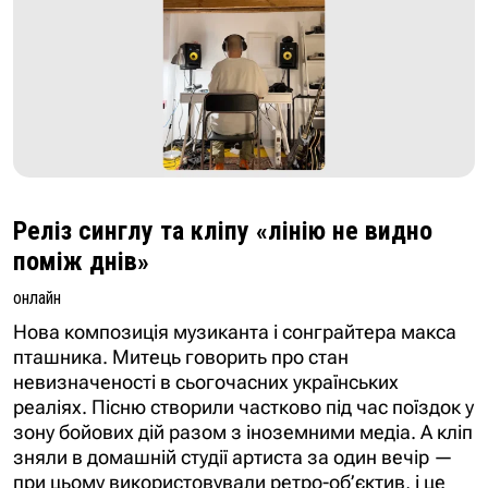
Реліз синглу та кліпу «лінію не видно
поміж днів»
онлайн
Нова композиція музиканта і сонграйтера макса
пташника. Митець говорить про стан
невизначеності в сьогочасних українських
реаліях. Пісню створили частково під час поїздок у
зону бойових дій разом з іноземними медіа. А кліп
зняли в домашній студії артиста за один вечір —
при цьому використовували ретро-об’єктив, і це