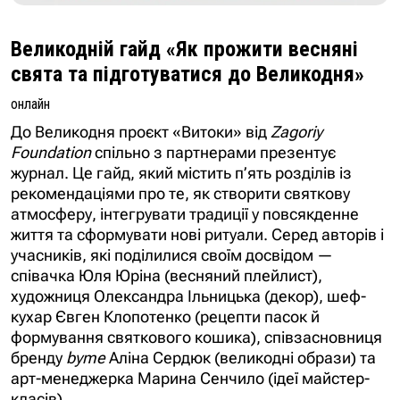
Великодній гайд «Як прожити весняні
свята та підготуватися до Великодня»
онлайн
До Великодня проєкт «Витоки» від
Zagoriy
Foundation
спільно з партнерами презентує
журнал. Це гайд, який містить п’ять розділів із
рекомендаціями про те, як створити святкову
атмосферу, інтегрувати традиції у повсякденне
життя та сформувати нові ритуали. Серед авторів і
учасників, які поділилися своїм досвідом —
співачка Юля Юріна (весняний плейлист),
художниця Олександра Ільницька (декор), шеф-
кухар Євген Клопотенко (рецепти пасок й
формування святкового кошика), співзасновниця
бренду
byme
Аліна Сердюк (великодні образи) та
арт-менеджерка Марина Сенчило (ідеї майстер-
класів).