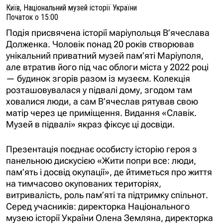
Київ, Національний музей історії України
Початок о 15:00
Подія присвячена історії маріупольця В’ячеслава
Долженка. Чоловік понад 20 років створював
унікальний приватний музей пам’яті Маріуполя,
але втратив його під час облоги міста у 2022 році
— будинок згорів разом із музеєм. Колекція
розташовувалася у підвалі дому, згодом там
ховалися люди, а сам В’ячеслав рятував свою
матір через це приміщення. Видання «Славік.
Музей в підвалі» якраз фіксує ці досвіди.
Презентація поєднає особисту історію героя з
панельною дискусією «Жити попри все: люди,
пам’ять і досвід окупації», де йтиметься про життя
на тимчасово окупованих територіях,
витривалість, роль пам’яті та підтримку спільнот.
Серед учасників:
директорка Національного
музею історії України Олена Земляна, директорка