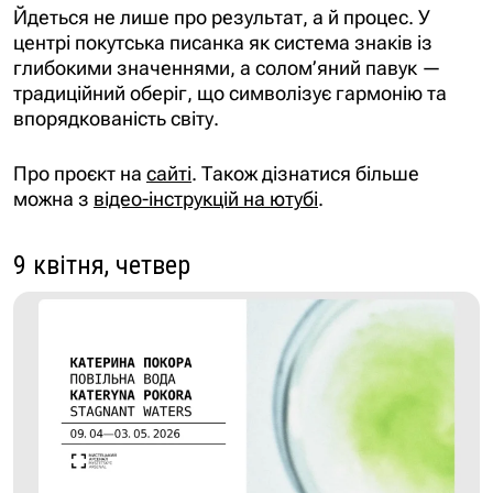
Йдеться не лише про результат, а й процес. У
центрі покутська писанка як система знаків із
глибокими значеннями, а солом’яний павук —
традиційний оберіг, що символізує гармонію та
впорядкованість світу.
Про проєкт на
сайті
. Також дізнатися більше
можна з
відео-інструкцій на ютубі
.
9 квітня, четвер