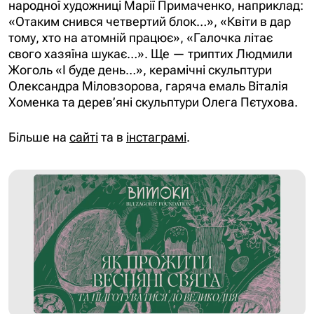
народної художниці Марії Примаченко, наприклад:
«Отаким снився четвертий блок…», «Квіти в дар
тому, хто на атомній працює», «Галочка літає
свого хазяїна шукає…». Ще — триптих Людмили
Жоголь «І буде день…», керамічні скульптури
Олександра Міловзорова, гаряча емаль Віталія
Хоменка та дерев’яні скульптури Олега Пєтухова.
Більше на
сайті
та в
інстаграмі
.