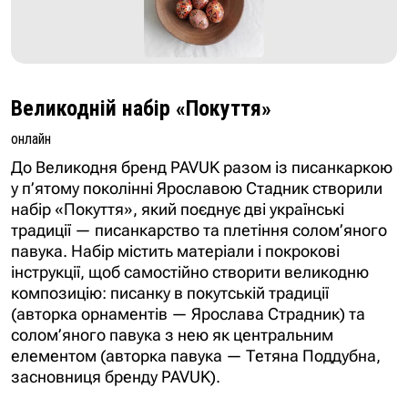
Великодній набір «Покуття»
онлайн
До Великодня бренд PAVUK разом із писанкаркою
у п’ятому поколінні Ярославою Стадник створили
набір «Покуття», який поєднує дві українські
традиції — писанкарство та плетіння солом’яного
павука. Набір містить матеріали і покрокові
інструкції, щоб самостійно створити великодню
композицію: писанку в покутській традиції
(авторка орнаментів — Ярослава Страдник) та
солом’яного павука з нею як центральним
елементом (авторка павука — Тетяна Поддубна,
засновниця бренду PAVUK).