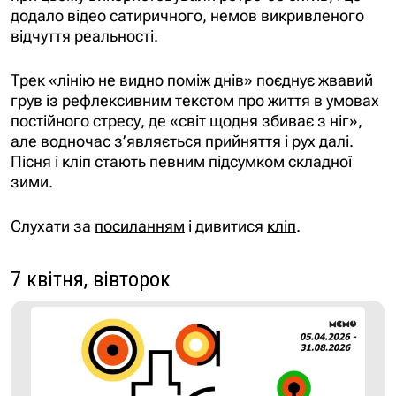
додало відео сатиричного, немов викривленого
відчуття реальності.
Трек «лінію не видно поміж днів»
поєднує жвавий
грув із рефлексивним текстом про життя в умовах
постійного стресу, де «світ щодня збиває з ніг»,
але водночас з’являється прийняття і рух далі.
Пісня і кліп стають певним підсумком складної
зими.
Слухати за
посиланням
і дивитися
кліп
.
7 квітня, вівторок