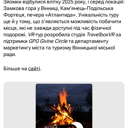
Зйомки відбулися влітку 2025 року, і серед локацій:
Замкова гора у Вінниці, Кам’янець-Подільська
Фортеця, печера «Атлантида». Унікальність туру
ще й у тому, що з’являється можливість побачити
місця, які не завжди доступні під час фізичної
подорожі.
VR
-тур розробила студія
TravelboxVR
за
підтримки
GPG Givine Circle
та департаменту
маркетингу міста та туризму Вінницької міської
ради.
Більше на
сайті
.