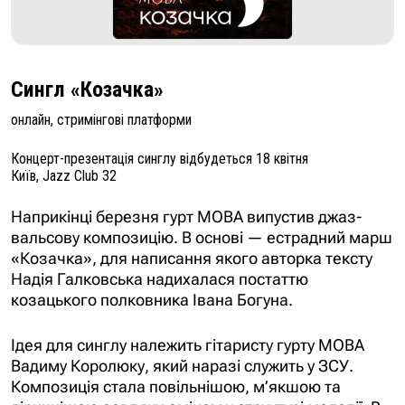
Сингл «Козачка»
онлайн, стримінгові платформи
Концерт-презентація синглу відбудеться 18 квітня
Київ, Jazz Club 32
Наприкінці березня гурт МОВА випустив джаз-
вальсову композицію. В основі — естрадний марш
«Козачка», для написання якого авторка тексту
Надія Галковська надихалася постаттю
козацького полковника Івана Богуна.
Ідея для синглу належить гітаристу гурту МОВА
Вадиму Королюку, який наразі служить у ЗСУ.
Композиція стала повільнішою, м’якшою та