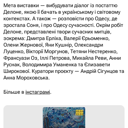
Мета виставки — вибудувати діалог із постаттю
Делоне, якою її бачать в українському і світовому
контекстах. А також — розповісти про Одесу, де
зростала Соня, і про Одесу сучасності. Окрім робіт
Делоне, представлені твори сучасних митців,
зокрема: Дмитра Ерліха, Валерії Єрьоменко,
Олени Жернової, Яни Кушнір, Олександри
Луценко, Вікторії Моргунов, Тетяни Нестеренко,
Франсуази Оз, Іллі Петрова, Михайла Реви, Анни
Руснак, Володимира Уманенка та Єлизавети
Широкової. Куратори проєкту — Андрій Сігунцов та
Анна Мороховська.
Більше в
інстаграмі
.