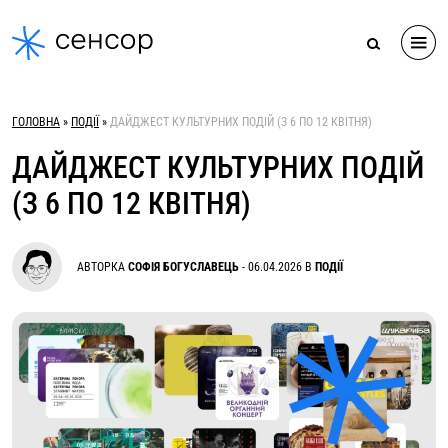
Skip
to
content
ГОЛОВНА
»
ПОДІЇ
»
ДАЙДЖЕСТ КУЛЬТУРНИХ ПОДІЙ (З 6 ПО 12 КВІТНЯ)
ДАЙДЖЕСТ КУЛЬТУРНИХ ПОДІЙ
(З 6 ПО 12 КВІТНЯ)
АВТОРКА
СОФІЯ БОГУСЛАВЕЦЬ
-
06.04.2026
В
ПОДІЇ