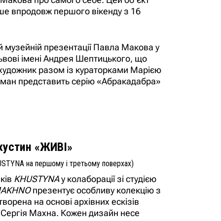
ше впродовж першого вікенду з 16
й музейній презентації Павла Макова у
ьвові імені Андрея Шептицького, що
м художник разом із кураторками Марією
рман представить серію «Абракадабра»
хустин «ЖИВІ»
USTYNA на першому і третьому поверхах)
ків
KHUSTYNA
у колаборації зі студією
AKHNO
презентує особливу колекцію з
творена на основі архівних ескізів
 Сергія Махна. Кожен дизайн несе