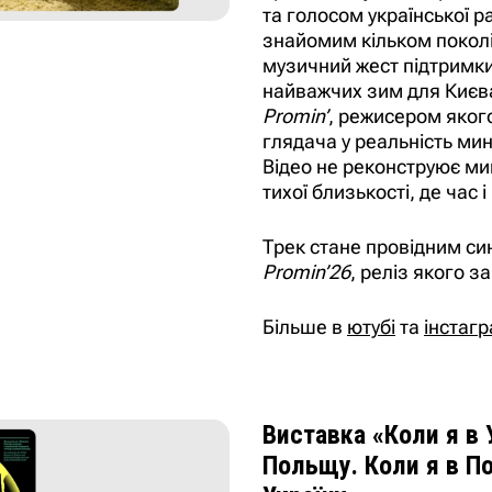
та голосом української р
знайомим кільком поколі
музичний жест підтримки 
найважчих зим для Києва 
Promin’
, режисером яког
глядача у реальність мин
Відео не реконструює ми
тихої близькості, де час 
Трек стане провідним си
Promin’26
, реліз якого з
Більше в
ютубі
та
інстагр
Виставка «Коли я в 
Польщу. Коли я в П