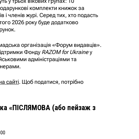
ь у трьох вікових групах: 10
одарункові комплекти книжок за
 і членів журі. Серед тих, хто подасть
ого 2026 року буде додатково
рунок.
мадська організація «Форум видавців».
підтримки Фонду
RAZOM for Ukraine
у
ійськовими адміністраціями та
тнерами.
на сайті
. Щоб податися, потрібно
ка «ПІСЛЯМОВА (або пейзаж з
:00