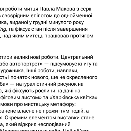
ві роботи митця Павла Макова з серії
 своєрідним епілогом до однойменної
ка, виданої у грудні минулого року
ing
, та фіксує стан після завершення
у, над яким митець працював протягом
тири великі нові роботи. Центральний
 або автопортрет» — підсумовує книгу та
удожника. Інші роботи, навпаки,
сть і початок нового, ще не окресленого
ба» — натуралістичний рисунок на
, які фіксують рослини на дачі на
 фіговим листом» та «Харківська квітка»
мови про мистецьку метафору:
овнене власне не прожиттям подій, а
х.
Окремим елементом виставки стане
, який відкриє несподіваний
 Макова про самого себе. Цей обʼєкт