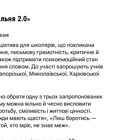
льня 2.0»
езня
іціатива для школярів, що покликана
ння, письмову грамотність, критичне й
акож підтримати психоемоційний стан
ня словом. До участі запрошують учнів
Запорізької, Миколаївської, Харківської
бно обрати одну з трьох запропонованих
ому можна вільно й чесно висловити
отьбу, сміливість і життєві цінності.
вжди мають щастя», «Лиш боротись —
той, хто мріє, не знає меж».