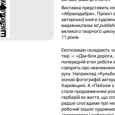
Виставка представить но
«Абракадабра». Проєкт є
авторської книги художни
видавництвом
ist publish
великого творчого цикл
11 років.
Експозицію складають чо
твір — «Дім біля дороги,
попередній етап роботи х
говорять про невпевнені
руху. Наприклад
«Кульба
основі фотографій автора
Харківщині. А «Пейзаж з
стали продовженням роз
гербарій як життя, що сп
радше спогадами про ни
робочий зошит художника
автопортрет і рефлексію