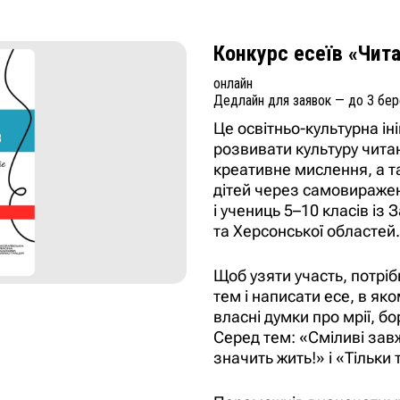
Конкурс есеїв «Чита
онлайн
Дедлайн для заявок — до 3 бер
Це освітньо-культурна ін
розвивати культуру чита
креативне мислення, а т
дітей через самовиражен
і учениць 5–10 класів із 
та Херсонської областей.
Щоб узяти участь, потрі
тем і написати есе, в як
власні думки про мрії, бор
Серед тем: «Сміливі за
значить жить!» і «Тільки 