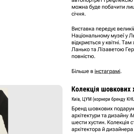
можна буде побачити ли
січня.
Виставка передує великі
Національному музеї у Л
відкриється у квітні. Та
Ланько та Лізаветою Ге
повністю.
Більше в
інстаграмі
.
Колекція шовкових 
Київ, ЦУМ (корнери бренду KH
Бренд шовкових подарун
архітектури та дизайну
M
шести хустин. Колекція с
архітектора й дизайнера