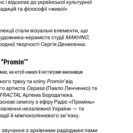
 і відсилає до української культурної
адицій та філософії «живої»
екції стали візуальні елементи, що
художника-кераміста студії
MAKHNO
,
одної творчості Сергія Денисенка.
 “Promin’”
ах, на ютуб-каналі й інстаграмі виконавців
ного треку та кліпу
Promin’
від
го артиста
Cepasa
(Павло Ленченко) та
FRACTAL
Артема Бородатюка.
основі семплу з ефіру Радіо «Промінь»
новлення незалежної України — та
адії й міжпоколіннєвого звʼязку.
е звучання з архівними радіоджинглами