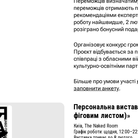
Переможців визначатимут
переможців отримають п
рекомендаціями експертів
роботу найшвидше, 2 лют
розіграно бонусний пода
Організовує конкурс гро
Проєкт відбувається за 
співпраці з обласними в
культурно-освітніми пар
Більше про умови участі
заповнити анкету
.
Персональна вистав
фіговим листом)»
Київ, The Naked Room
Графік роботи: щодня, 12:00–22
Виставка триває до 8 лютого