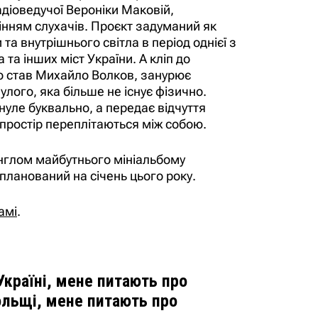
адіоведучої Вероніки Маковій,
нням слухачів. Проєкт задуманий як
та внутрішнього світла в період однієї з
та інших міст України. А кліп до
о став Михайло Волков, занурює
улого, яка більше не існує фізично.
нуле буквально, а передає відчуття
і простір переплітаються між собою.
нглом майбутнього мініальбому
апланований на січень цього року.
амі
.
Україні, мене питають про
ольщі, мене питають про