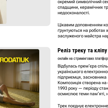
окремий символічний сенс
спадщини, керамічних тр
недосконалості.
Цікавим доповненням кол
ґрунтуються на роботах 
заслуженого майстра нар
Реліз треку та кліпу
онлайн на стримінгових платформ
Відбулась премʼєра спіль
українського електронно
підприємця, засновника
Композиція створена на 
1993 року — періоду ста
осмислює теми памʼяті, н
Трек поєднує електронн