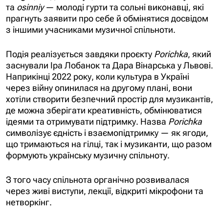
та
osinniy
— молоді гурти та сольні виконавці, які
прагнуть заявити про себе й обмінятися досвідом
з іншими учасниками музичної спільноти.
Подія реалізується завдяки проєкту
Porichka
, який
заснували Іра Лобанок та Дара Вінарська у Львові.
Наприкінці 2022 року, коли культура в Україні
через війну опинилася на другому плані, вони
хотіли створити безпечний простір для музикантів,
де можна зберігати креативність, обмінюватися
ідеями та отримувати підтримку. Назва
Porichka
символізує єдність і взаємопідтримку — як ягоди,
що тримаються на гілці, так і музиканти, що разом
формують українську музичну спільноту.
З того часу спільнота органічно розвивалася
через живі виступи, лекції, відкриті мікрофони та
нетворкінг.