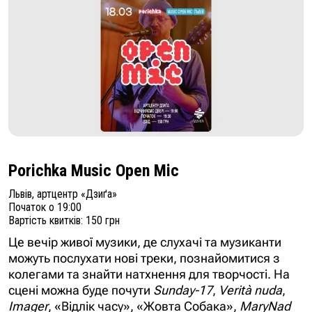
Porichka Music Open Mic
Львів, артцентр «Дзиґа»
Початок о 19:00
Вартість квитків: 150 грн
Це вечір живої музики, де слухачі та музиканти
можуть послухати нові треки, познайомитися з
колегами та знайти натхнення для творчості. На
сцені можна буде почути
Sunday-17
,
Verità nuda
,
Imager
, «Відлік часу», «Жовта Собака»,
MaryNad