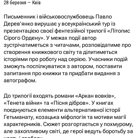
28 березня — Київ
Письменник і військовослужбовець Павло
Дерев’янко вирушає у всеукраїнський тур із
презентацією своєї фентезійної трилогії «Літопис
Сірого Ордену». У межах події автор
зустрічатиметься з читачами, розповідатиме про
створення книжкового світу та ділитиметься
історіями про роботу над серією. Учасники подій
зможуть поспілкуватися з автором, поставити
запитання про книжки та придбати видання з
автографом.
До трилогії входять романи «Аркан вовків»,
«Тенета війни» та «Пісня дібров». У книгах
поєднуються елементи альтернативної історії
Гетьманату, козацька міфологія та мотиви магії
характерників. Сюжет розгортається у похмурому,
але захопливому світі, де герої ведуть боротьбу за