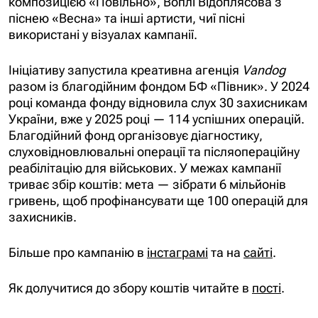
композицією «Повільно», Воплі Відоплясова з
піснею «Весна» та інші артисти, чиї пісні
використані у візуалах кампанії.
Ініціативу запустила креативна агенція
Vandog
разом із благодійним фондом БФ «Півник». У 2024
році команда фонду відновила слух 30 захисникам
України, вже у 2025 році — 114 успішних операцій.
Благодійний фонд організовує діагностику,
слуховідновлювальні операції та післяопераційну
реабілітацію для військових. У межах кампанії
триває збір коштів: мета — зібрати 6 мільйонів
гривень, щоб профінансувати ще 100 операцій для
захисників.
Більше про кампанію в
інстаграмі
та на
сайті
.
Як долучитися до збору коштів читайте в
пості
.