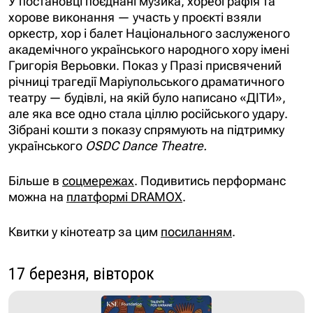
У постановці поєднані музика, хореографія та
хорове виконання — участь у проєкті взяли
оркестр, хор і балет Національного заслуженого
академічного українського народного хору імені
Григорія Верьовки. Показ у Празі присвячений
річниці трагедії Маріупольського драматичного
театру
— будівлі, на якій було написано «ДІТИ»,
але яка все одно стала ціллю російського удару.
Зібрані кошти з показу спрямують на підтримку
українського
OSDC Dance Theatre.
Більше в
соцмережах
. Подивитись перформанс
можна на
платформі DRAMOX
.
Квитки у кінотеатр за цим
посиланням
.
17 березня, вівторок