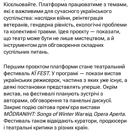
Кісєльовайте. Платформа працюватиме з темами,
які є важливими для сучасного українського
суспільства: наслідки війни, реінтеграція
ветеранів, гендерна рівність, екологічні проблеми
та колективні травми. Ідея проєкту — показати,
що театр може бути не лише мистецтвом, а й
інструментом для обговорення складних
суспільних питань.
Першим проєктом платформи стане театральний
фестиваль
KЇ FEST
. У програмі — покази вистав
українських режисерок, частина з яких уже існує, а
деякі постановки представлять уперше. Окрім
вистав, на фестивалі планують зустрічі з
авторами, обговорення та панельні дискусії.
Закриє подію світова прем’єра вистави
MŌDRANIHT: Songs of Winter War
від
Opera Aperta
.
Фестиваль також відвідають куратори, продюсери
і театральні критики з різних країн.