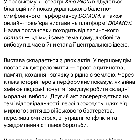
У празькому кінотеатрі
Kino Pilotů
відбудеться
благодійний показ українського балетно-
симфонічного перформансу
DOMUM,
а також
онлайн-прем’єра вистави на платформі
DRAMOX
.
Назва постановки походить від латинського
domum
— «дім», і саме тема дому, любові та
вибору під час війни стала її центральною ідеєю.
Вистава складається з двох актів. У першому дім
постає як джерело життя — простір дитинства,
пам’яті, кохання і зв’язку з рідною землею. Через
кілька історій героїв перформанс показує, як війна
змінює людські почуття і змушує робити складні
моральні вибори. Другий акт зосереджується на
темі відповідальності: герої проходять шлях від
мирного життя до військового братерства,
переживаючи страх, внутрішні конфлікти та
усвідомлення спільної боротьби.