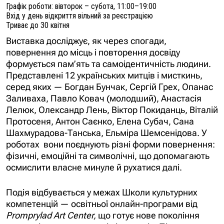
Графік роботи: вівторок – субота, 11:00–19:00
Вхід у день відкриття вільний за реєстрацією
Триває до 30 квітня
Виставка досліджує, як через спогади,
повернення до місць і повторення досвіду
формується пам’ять та самоідентичність людини.
Представлені 12 українських митців і мисткинь,
серед яких —
Богдан Бунчак, Сергій Грех, Опанас
Заливаха, Павло Ковач (молодший), Анастасія
Лелюк, Олександр Лень, Віктор Покиданць, Віталій
Протосеня, Антон Саєнко, Елена Субач, Сана
Шахмурадова-Танська, Ельміра Шемсенідова.
У
роботах вони поєднують різні форми повернення:
фізичні, емоційні та символічні, що допомагають
осмислити власне минуле й рухатися далі.
Подія відбувається у межах Школи культурних
компетенцій — освітньої онлайн-програми від
Promprylad Art Center,
що готує нове покоління