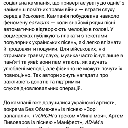
соціальна кампанія, що привертає увагу до однієї з
найменш помітних травм війни — втрати слуху
серед військових. Кампанія побудована навколо
феномену
earworm
— коли знайомі рядки пісні
автоматично відтворюють мелодію в голові. У
соцмережах публікують плакати з текстами
популярних українських пісень, які легко впізнати
й продовжити подумки. Для військових, які
отримали травму слуху, музика часто існує лише в
пам’яті та уяві: вони пам’ятають, як звучать
улюблені мелодії, але фізично не можуть почути їх
повноцінно. Так автори хочуть нагадати про
важливість донатів та підтримки
слуховідновлювальних операцій.
До кампанії вже долучилися українські артисти,
зокрема Без Обмежень із піснею «Зорі
запалали»,
TVORCHI
з треком «Мила моя», Артем
Пивоваров із піснею «Маніфест»,
ADAM
з