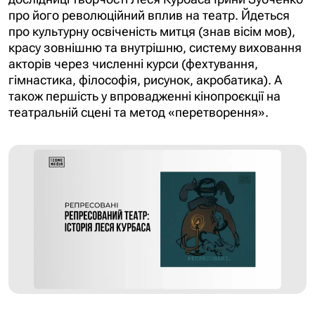
про його революційний вплив на театр. Йдеться
про культурну освіченість митця (знав вісім мов),
красу зовнішню та внутрішню, систему виховання
акторів через численні курси (фехтування,
гімнастика, філософія, рисунок, акробатика). А
також першість у впровадженні кінопроєкції на
театральній сцені та метод «перетворення».