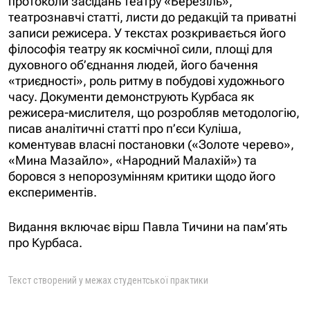
протоколи засідань театру «Березіль»,
театрознавчі статті, листи до редакцій та приватні
записи режисера. У текстах розкривається його
філософія театру як космічної сили, площі для
духовного об’єднання людей, його бачення
«триєдності», роль ритму в побудові художнього
часу. Документи демонструють Курбаса як
режисера-мислителя, що розробляв методологію,
писав аналітичні статті про п’єси Куліша,
коментував власні постановки («Золоте черево»,
«Мина Мазайло», «Народний Малахій») та
боровся з непорозумінням критики щодо його
експериментів.
Видання включає вірш Павла Тичини на пам’ять
про Курбаса.
Текст створений у межах студентської практики