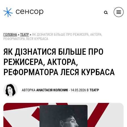
Skip
to
content
ГОЛОВНА
»
ТЕАТР
»
ЯК ДІЗНАТИСЯ БІЛЬШЕ ПРО РЕЖИСЕРА, АКТОРА,
РЕФОРМАТОРА ЛЕСЯ КУРБАСА
ЯК ДІЗНАТИСЯ БІЛЬШЕ ПРО
РЕЖИСЕРА, АКТОРА,
РЕФОРМАТОРА ЛЕСЯ КУРБАСА
АВТОРКА
АНАСТАСІЯ КОЛІСНИК
-
14.05.2026
В
ТЕАТР