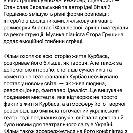
в найстрашнішу епоху». Режисер, сценарист —
Станіслав Весельський та автор ідеї Віталій
Гордієнко змішують різні форми розповіді:
інтерв’ю з дослідниками, лялькову анімацію
режисерки Анастасії Фалілеєвої, архівні матеріали
та реконструкції. Музика піаніста Єгора Грушина
додає емоційної глибини стрічці.
Фільм охоплює всю історію життя Курбаса,
розкриває його більше, як творця. Але також за
допомогою інтервʼю, спогадів сучасників та
коментарів театрознавців Курбас неочікувано
постає у новому світлі — як жива людина,
революціонер, фантазер, ідеаліст. Це вишукане
поєднання мистецтв, яке відтворює не просто
факти з життя Курбаса, а атмосферу його творчої
революції, що змінила тогочасний український
театр: тоді поєднання звуків, світла та декорацій
було новим для театрального світу в Україні.
Фільм також зосереджується на його конфліктах з