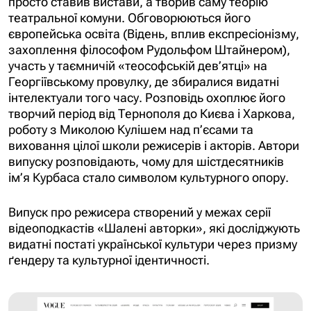
просто ставив вистави, а творив саму теорію
театральної комуни. Обговорюються його
європейська освіта (Відень, вплив експресіонізму,
захоплення філософом Рудольфом Штайнером),
участь у таємничій «теософській дев’ятці» на
Георгіївському провулку, де збиралися видатні
інтелектуали того часу. Розповідь охоплює його
творчий період від Тернополя до Києва і Харкова,
роботу з Миколою Кулішем над п’єсами та
виховання цілої школи режисерів і акторів. Автори
випуску розповідають, чому для шістдесятників
ім’я Курбаса стало символом культурного опору.
Випуск про режисера створений у межах серії
відеоподкастів «Шалені авторки», які досліджують
видатні постаті української культури через призму
ґендеру та культурної ідентичності.