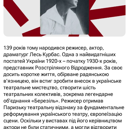
139 років тому народився режисер, актор,
драматург Лесь Курбас. Одна з найвидатніших
постатей
України 1920-х – початку 1930-х років,
представник Розстріляного Відродження. За своє
досить коротке життя, обірване радянською
в’язницею, він встиг зробити внесок в українське
театральне мистецтво, створити шість
театральних колективів, зокрема легендарне
об’єднання «Березіль»
. Режисер отримав
Паризьку театральну відзнаку за фундаментальне
реформування українського театру, європеїзацію
сцени. Оскільки у виставах під його керівництвом
актори не були статичними, а могли відтворити