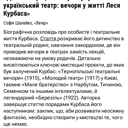
український театр: вечори у житті Леся
Курбаса»
Софія Шалейко, «Вечір»
Біографічна розповідь про особисте і театральне
життя Курбаса.
Стаття
розкриває його дитинство в
театральній родині, навчання закордоном, де він
проводив вечори в театрах замість лекцій,
незважаючи на умову родичів. Детально
висвітлюються ключові мистецькі проєкти, до яких
був залучений Курбас: «Тернопільські театральні
вечори» (1915), «Молодий театр» (1917) у Києві,
таємне «Мале братерство» з Нарбутом, Тичиною,
Семенком та іншими інтелектуалами, й
легендарний «Березіль» (1922). Авторка
завершує статтю порадами Курбаса його
наступникам: заклик, що, аби розвивати неосяжну
фантазію, необхідно створити у мистецтві те, чого
ще немає.