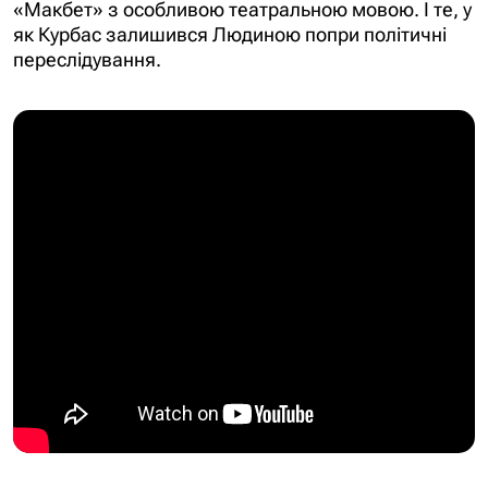
«Макбет» з особливою театральною мовою. І те, у
як Курбас залишився Людиною попри політичні
переслідування.