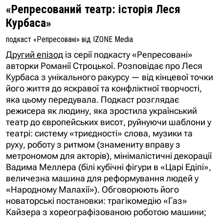
«Репресований театр: історія Леся
Курбаса»
подкаст «Репресовані» від IZONE Media
Другий епізод
із серії подкасту «Репресовані»
авторки Романії Строцької. Розповідає про Леся
Курбаса з унікального ракурсу — від кінцевої точки
його життя до яскравої та конфліктної творчості,
яка цьому передувала. Подкаст розглядає
режисера як людину, яка зростила український
театр до європейських висот, руйнуючи шаблони у
театрі: систему «триєдності» слова, музики та
руху, роботу з ритмом (знамениту вправу з
метрономом для акторів), мінімалістичні декорації
Вадима Меллера (білі кубічні фігури в «Царі Едіпі»,
величезна машина для реформування людей у
«Народному Малахії»). Обговорюють його
новаторські постановки: трагікомедію «Газ»
Кайзера з хореографізованою роботою машини;