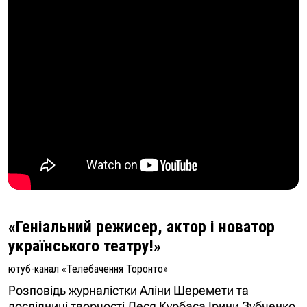
«Геніальний режисер, актор і новатор
українського театру!»
ютуб-канал «Телебачення Торонто»
Розповідь журналістки Аліни Шеремети та
дослідниці творчості Леся Курбаса Ірини Зубченко