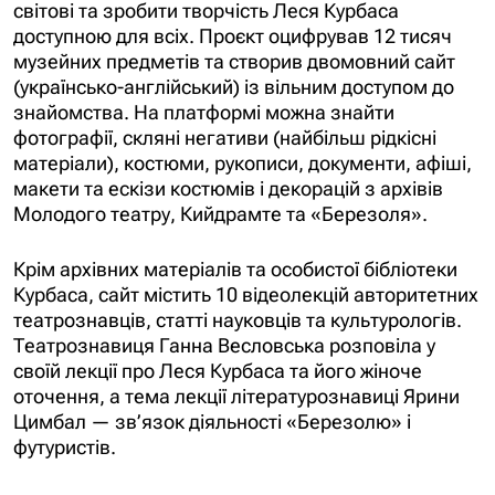
світові та зробити творчість Леся Курбаса
доступною для всіх. Проєкт оцифрував 12 тисяч
музейних предметів та створив двомовний сайт
(українсько-англійський) із вільним доступом до
знайомства. На платформі можна знайти
фотографії, скляні негативи (найбільш рідкісні
матеріали), костюми, рукописи, документи, афіші,
макети та ескізи костюмів і декорацій з архівів
Молодого театру, Кийдрамте та «Березоля».
Крім архівних матеріалів та особистої бібліотеки
Курбаса, сайт містить 10 відеолекцій авторитетних
театрознавців, статті науковців та культурологів.
Театрознавиця Ганна Весловська розповіла у
своїй лекції про Леся Курбаса та його жіноче
оточення, а тема лекції літературознавиці Ярини
Цимбал — зв’язок діяльності «Березолю» і
футуристів.