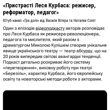
«Пристрасті Леся Курбаса: режисер,
реформатор, педагог»
Ютуб-канал «Гра долі» від Василя Вітера та Наталки Сопіт
Один з епізодів
відеоподкасту
авторів розповідає
про Леся Курбаса як режисера-революціонера,
педагога та мислителя, який разом з
драматургом Миколою Кулішем створив унікальне
явище українського театру — театр абсурду, що на
20 років випередив світові авангардні тенденції.
Подкаст детально розкриває його систему
«перетворення», виховну роботу при театрі
«Березіль», характер Курбаса, його європейську
освіту та новаторські методи роботи з акторами.