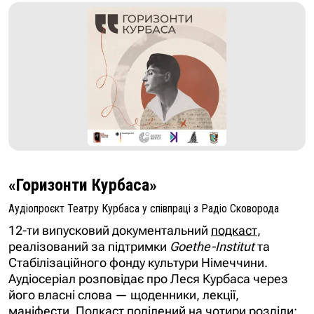
«Горизонти Курбаса»
Аудіопроєкт Театру Курбаса у співпраці з Радіо Сковорода
12-ти випусковий документальний
подкаст
,
реалізований за підтримки
Goethe-Institut
та
Стабілізаційного фонду культури Німеччини.
Аудіосеріал розповідає про Леся Курбаса через
його власні слова — щоденники, лекції,
маніфести. Подкаст поділений на чотири розділи: