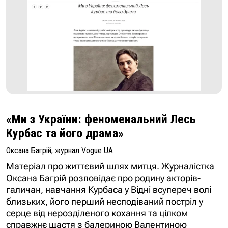
«Ми з України: феноменальний Лесь
Курбас та його драма»
Оксана Багрій, журнал Vogue UA
Матеріал
про життєвий шлях митця. Журналістка
Оксана Багрій розповідає про родину акторів-
галичан, навчання Курбаса у Відні всупереч волі
близьких, його перший несподіваний постріл у
серце від нерозділеного кохання та цілком
справжнє щастя з балериною Валентиною