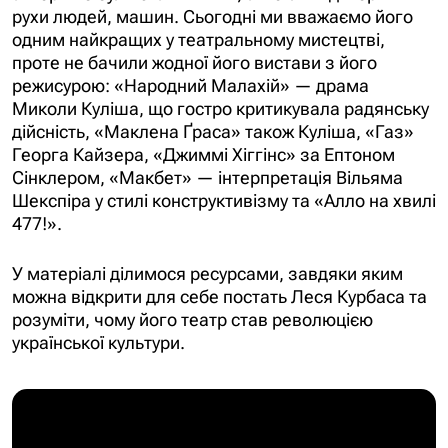
рухи людей, машин. Сьогодні ми вважаємо його
одним найкращих у театральному мистецтві,
проте не бачили жодної його вистави з його
режисурою:
«Народний Малахій» — драма
Миколи Куліша, що гостро критикувала радянську
дійсність, «Маклена Ґраса» також Куліша, «Газ»
Георга Кайзера, «Джиммі Хіггінс» за Ептоном
Сінклером, «Макбет» — інтерпретація Вільяма
Шекспіра у стилі конструктивізму та «Алло на хвилі
477!»
.
У матеріалі ділимося ресурсами, завдяки яким
можна відкрити для себе постать Леся Курбаса та
розуміти, чому його театр став революцією
української культури.