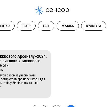
ЕЦТВО
ТЕАТР
ЕСЕЇ
МУЗИКА
КУЛЬТУРА
нижкового Арсеналу–2024:
о виклики книжкового
емоги
ЖКИ
ьтури разом із учасниками
 поміркував про перешкоди для
итачів у бібліотеках та інші
у