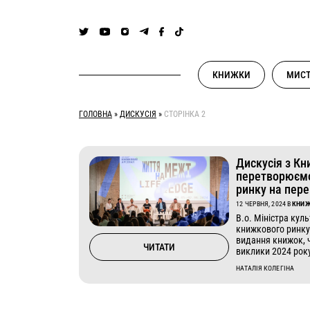
Skip
to
content
КНИЖКИ
МИСТ
ГОЛОВНА
»
ДИСКУСІЯ
»
СТОРІНКА 2
Дискусія з К
перетворюєм
ринку на пер
12 ЧЕРВНЯ, 2024
В
КНИ
В.о. Міністра кул
книжкового ринку
видання книжок, ч
ЧИТАТИ
виклики 2024 рок
НАТАЛІЯ КОЛЕГІНА