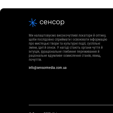
Ми налаштовуємо високочутливі локатори й оптику,
щоби послідовно сприймати і освоювати інформацію
про мистецькі твори та культурні події, суспільні
зміни, ідеї й сенси. У нагоді стають органи чуття й
інтуіція, ірраціональне глибинне переживання й
раціональне вдумливе осмислення станів, явищ,
почуттів.
info@sensormedia.com.ua