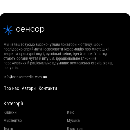
Ми налаштовуємо високочутливі локатори й оптику, щоби
послідовно сприймати і освоювати інформацію про мистецькі
твори та культурні події, суспільні зміни, ідеї й сенси. У нагоді
стають органи чуття й інтуіція, ірраціональне глибинне
переживання й раціональне вдумливе осмислення станів, явищ,
почуттів.
info@sensormedia.com.ua
Про нас
Автори
Контакти
Категорії
Книжки
Кіно
Мистецтво
Музика
Театр
Культура