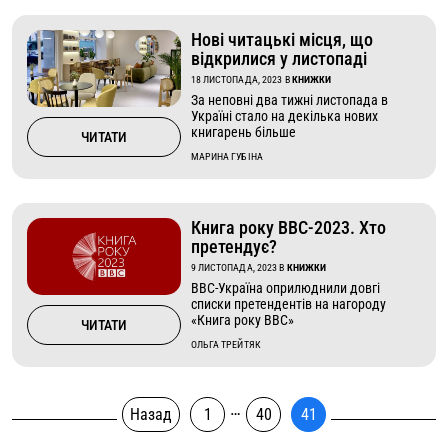
Нові читацькі місця, що
відкрилися у листопаді
18 ЛИСТОПАДА, 2023
В
КНИЖКИ
За неповні два тижні листопада в
Україні стало на декілька нових
книгарень більше
ЧИТАТИ
МАРИНА ГУБІНА
Книга року ВВС-2023. Хто
претендує?
9 ЛИСТОПАДА, 2023
В
КНИЖКИ
ВВС-Україна оприлюднили довгі
списки претендентів на нагороду
«Книга року ВВС»
ЧИТАТИ
ОЛЬГА ТРЕЙТЯК
…
Назад
1
40
41