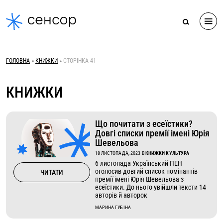
Skip
to
content
ГОЛОВНА
»
КНИЖКИ
»
СТОРІНКА 41
КНИЖКИ
Що почитати з есеїстики?
Довгі списки премії імені Юрія
Шевельова
18 ЛИСТОПАДА, 2023
В
КНИЖКИ КУЛЬТУРА
6 листопада Український ПЕН
оголосив довгий список номінантів
ЧИТАТИ
премії імені Юрія Шевельова з
есеїстики. До нього увійшли тексти 14
авторів й авторок
МАРИНА ГУБІНА