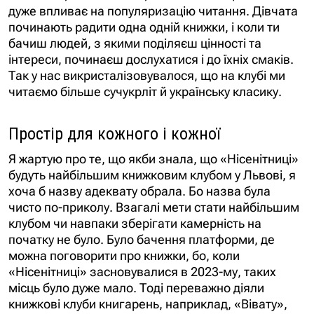
дуже впливає на популяризацію читання. Дівчата
починають радити одна одній книжки, і коли ти
бачиш людей, з якими поділяєш цінності та
інтереси, починаєш дослухатися і до їхніх смаків.
Так у нас викристалізовувалося, що на клубі ми
читаємо більше сучукрліт й українську класику.
Простір для кожного і кожної
Я жартую про те, що якби знала, що «Нісенітниці»
будуть найбільшим книжковим клубом у Львові, я
хоча б назву адеквату обрала. Бо назва була
чисто по-приколу. Взагалі мети стати найбільшим
клубом чи навпаки зберігати камерність на
початку не було. Було бачення платформи, де
можна поговорити про книжки, бо, коли
«Нісенітниці» засновувалися в 2023-му, таких
місць було дуже мало. Тоді переважно діяли
книжкові клуби книгарень, наприклад, «Вівату»,