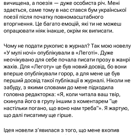
вичищена, а поезія — дуже особиста річ. Мені
здається, саме тому в нас стався бум української
поезії після початку повномасштабного
вторгнення. Це багато емоцій, які ти не можеш
опрацювати ніяк інакше, окрім як виписати.
Чому не подати рукопис в журнал? Так мою новелу
«У мулі ночі» опублікували в «Леготі». Дуже
неочікувано для себе почала писати прозу в жанрі
жахів. Для «Леготу» це був новий досвід, бо вони
вперше опублікували горор, а для мене це був
перший досвід такої публікації в журналі. Ніколи не
забуду, з якими словами до мене підходила
головна редакторка: «Я, коли читала ваш твір,
скинула його в групу іншим з коментарем “це
настільки погано, що воно нам треба”». Я жартую,
що далі писатиму ще гірше.
Ідея новели з’явилася з того, що мене вхопив
сонний параліч. У мене була безсонна ніч, тому