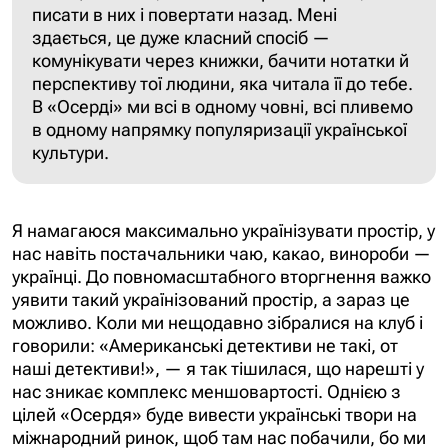
писати в них і повертати назад. Мені
здається, це дуже класний спосіб —
комунікувати через книжки, бачити нотатки й
перспективу тої людини, яка читала її до тебе.
В «Осерді» ми всі в одному човні, всі пливемо
в одному напрямку популяризації української
культури.
Я намагаюся максимально українізувати простір, у
нас навіть постачальники чаю, какао, винороби —
українці. До повномасштабного вторгнення важко
уявити такий українізований простір, а зараз це
можливо. Коли ми нещодавно зібралися на клуб і
говорили: «Американські детективи не такі, от
наші детективи!», — я так тішилася, що нарешті у
нас зникає комплекс меншовартості. Однією з
цілей «Осердя» буде вивести українські твори на
міжнародний ринок, щоб там нас побачили, бо ми