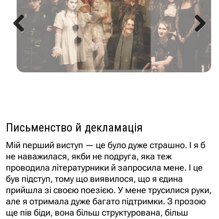
Previous
Next
Письменство й декламація
Мій перший виступ — це було дуже страшно. І я б
не наважилася, якби не подруга, яка теж
проводила літературники й запросила мене. І це
був підступ, тому що виявилося, що я єдина
прийшла зі своєю поезією. У мене трусилися руки,
але я отримала дуже багато підтримки. З прозою
ще пів біди, вона більш структурована, більш