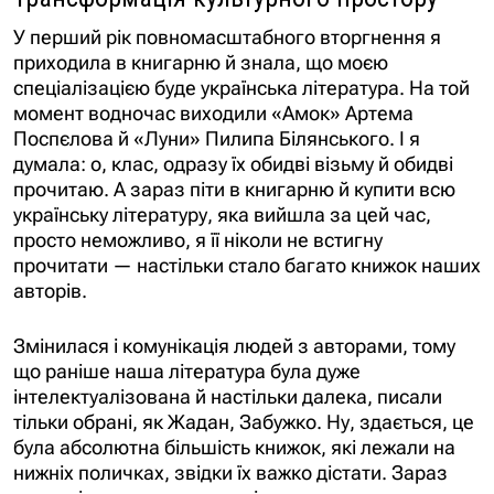
У перший рік повномасштабного вторгнення я
приходила в книгарню й знала, що моєю
спеціалізацією буде українська література. На той
момент водночас виходили «Амок» Артема
Поспєлова й «Луни» Пилипа Білянського. І я
думала: о, клас, одразу їх обидві візьму й обидві
прочитаю. А зараз піти в книгарню й купити всю
українську літературу, яка вийшла за цей час,
просто неможливо, я її ніколи не встигну
прочитати — настільки стало багато книжок наших
авторів.
Змінилася і комунікація людей з авторами, тому
що раніше наша література була дуже
інтелектуалізована й настільки далека, писали
тільки обрані, як Жадан, Забужко. Ну, здається, це
була абсолютна більшість книжок, які лежали на
нижніх поличках, звідки їх важко дістати. Зараз
наша література стає настільки популярною, що не