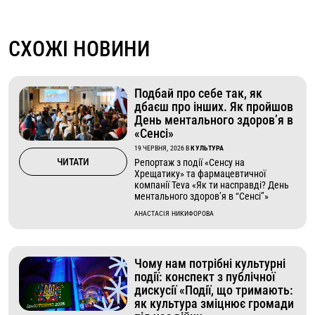
СХОЖІ НОВИНИ
Подбай про себе так, як
дбаєш про інших. Як пройшов
День ментального здоров’я в
«Сенсі»
19 ЧЕРВНЯ, 2026
В
КУЛЬТУРА
ЧИТАТИ
Репортаж з події «Сенсу на
Хрещатику» та фармацевтичної
компанії Teva «Як ти насправді? День
ментального здоров’я в “Сенсі”»
АНАСТАСІЯ НИКИФОРОВА
Чому нам потрібні культурні
події: конспект з публічної
дискусії «Події, що тримають:
як культура зміцнює громади
під час війни»