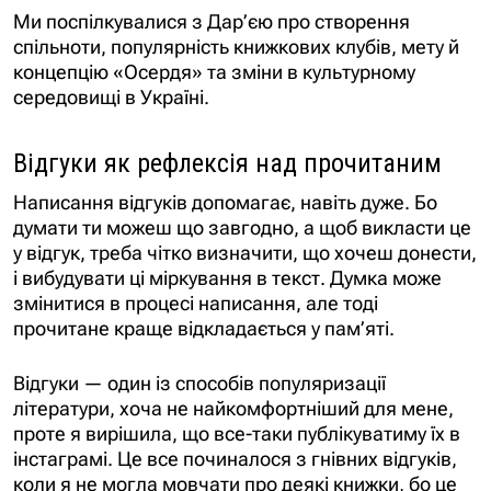
Ми поспілкувалися з Дар’єю про створення
спільноти, популярність книжкових клубів, мету й
концепцію «Осердя» та зміни в культурному
середовищі в Україні.
Відгуки як рефлексія над прочитаним
Написання відгуків допомагає, навіть дуже. Бо
думати ти можеш що завгодно, а щоб викласти це
у відгук, треба чітко визначити, що хочеш донести,
і вибудувати ці міркування в текст. Думка може
змінитися в процесі написання, але тоді
прочитане краще відкладається у пам’яті.
Відгуки — один із способів популяризації
літератури, хоча не найкомфортніший для мене,
проте я вирішила, що все-таки публікуватиму їх в
інстаграмі. Це все починалося з гнівних відгуків,
коли я не могла мовчати про деякі книжки, бо це