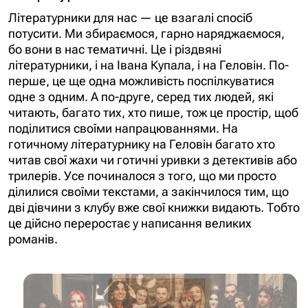
Літературники для нас — це взагалі спосіб
потусити. Ми збираємося, гарно наряджаємося,
бо вони в нас тематичні. Це і різдвяні
літературники, і на Івана Купала, і на Геловін. По-
перше, це ще одна можливість поспілкуватися
одне з одним. А по-друге, серед тих людей, які
читають, багато тих, хто пише, тож це простір, щоб
поділитися своїми напрацюваннями. На
готичному літературнику на Геловін багато хто
читав свої жахи чи готичні уривки з детективів або
трилерів. Усе починалося з того, що ми просто
ділилися своїми текстами, а закінчилося тим, що
дві дівчини з клубу вже свої книжки видають. Тобто
це дійсно переростає у написання великих
романів.