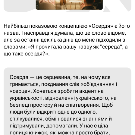
Найбільш показовою концепцією «Осердя» є його
назва. І насправді я думала, що це слово відоме,
але за останні декілька днів до мене підходили зі
словами: «Я прочитала вашу назву як “середа”, а
що таке осердя?».
Осердя — це серцевина, те, на чому все
тримається, поєднання слів «об’єднання» і
«серце». Хочеться зробити акцент на
українськості, відновленні українського, на
безпеці простору й на співтворення. Щоб
люди були відкриті одне до одного,
спілкувалися, обмінювалися знаннями й
підтримували, допомагали.
У нас є ціла
полиця книжок, які можна просто брати,