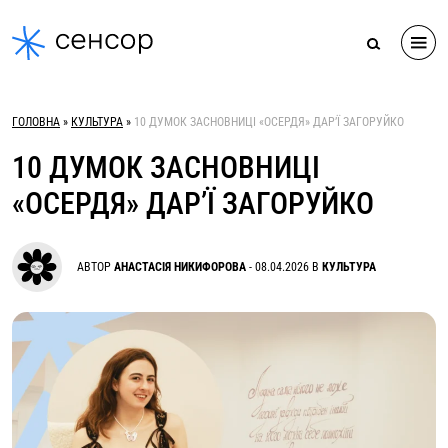
Skip
to
content
ГОЛОВНА
»
КУЛЬТУРА
»
10 ДУМОК ЗАСНОВНИЦІ «ОСЕРДЯ» ДАР’Ї ЗАГОРУЙКО
10 ДУМОК ЗАСНОВНИЦІ
«ОСЕРДЯ» ДАР’Ї ЗАГОРУЙКО
АВТОР
АНАСТАСІЯ НИКИФОРОВА
-
08.04.2026
В
КУЛЬТУРА