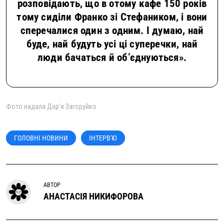
тому сиділи Франко зі Стефаником, і вони
сперечалися один з одним. І думаю, най
буде, най будуть усі ці суперечки, най
люди бачаться й об’єднуються».
Фото надала Дар'я Загоруйко
ГОЛОВНІ НОВИНИ
ІНТЕРВ'Ю
АВТОР
АНАСТАСІЯ НИКИФОРОВА