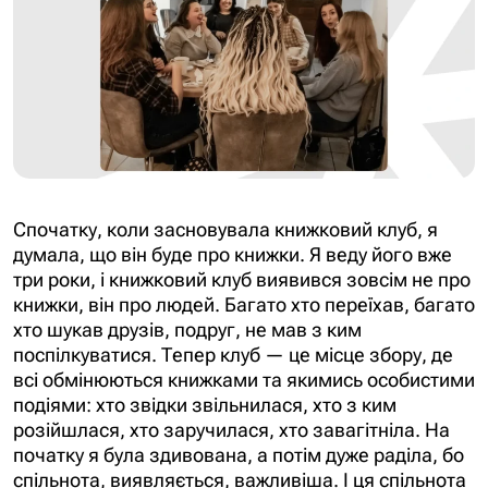
Спочатку, коли засновувала книжковий клуб, я
думала, що він буде про книжки. Я веду його вже
три роки, і книжковий клуб виявився зовсім не про
книжки, він про людей. Багато хто переїхав, багато
хто шукав друзів, подруг, не мав з ким
поспілкуватися. Тепер клуб — це місце збору, де
всі обмінюються книжками та якимись особистими
подіями: хто звідки звільнилася, хто з ким
розійшлася, хто заручилася, хто завагітніла. На
початку я була здивована, а потім дуже раділа, бо
спільнота, виявляється, важливіша. І ця спільнота