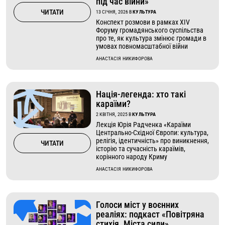
ЧИТАТИ
13 СІЧНЯ, 2026
В
КУЛЬТУРА
Конспект розмови в рамках XIV
Форуму громадянського суспільства
про те, як культура змінює громади в
умовах повномасштабної війни
АНАСТАСІЯ НИКИФОРОВА
Нація-легенда: хто такі
караїми?
2 КВІТНЯ, 2025
В
КУЛЬТУРА
Лекція Юрія Радченка «Караїми
Центрально-Східної Європи: культура,
релігія, ідентичність» про виникнення,
ЧИТАТИ
історію та сучасність караїмів,
корінного народу Криму
АНАСТАСІЯ НИКИФОРОВА
Голоси міст у воєнних
реаліях: подкаст «Повітряна
стихія. Міста сили»