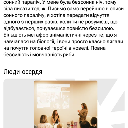
сіла писати тоді ж. Письмо само перейшло в описи
сонного паралічу, я хотіла передати відчуття
одного з перших разів, коли ти не розумієш, що
відбувається, почуваєшся повністю безсилою.
Більшість метафор анімалістичні через те, що я
навчалася на біології, і вони просто класно лягали
на почуття головної героїні в новелі. Повна
безсилість і мовчазність риби.
Люди-осердя