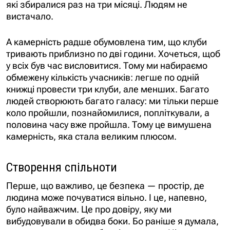
які збиралися раз на три місяці. Людям не
вистачало.
А камерність радше обумовлена тим, що клуби
тривають приблизно по дві години. Хочеться, щоб
у всіх був час висловитися. Тому ми набираємо
обмежену кількість учасників: легше по одній
книжці провести три клуби, але менших. Багато
людей створюють багато галасу: ми тільки перше
коло пройшли, познайомилися, попліткували, а
половина часу вже пройшла. Тому це вимушена
камерність, яка стала великим плюсом.
Створення спільноти
Перше, що важливо, це безпека — простір, де
людина може почуватися вільно. І це, напевно,
було найважчим. Це про довіру, яку ми
вибудовували в обидва боки. Бо раніше я думала,