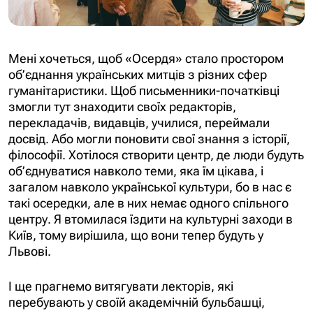
Мені хочеться, щоб «Осердя» стало простором
об’єднання українських митців з різних сфер
гуманітаристики. Щоб письменники-початківці
змогли тут знаходити своїх редакторів,
перекладачів, видавців, училися, переймали
досвід. Або могли поновити свої знання з історії,
філософії. Хотілося створити центр, де люди будуть
об’єднуватися навколо теми, яка їм цікава, і
загалом навколо української культури, бо в нас є
такі осередки, але в них немає одного спільного
центру. Я втомилася їздити на культурні заходи в
Київ, тому вирішила, що вони тепер будуть у
Львові.
І ще прагнемо витягувати лекторів, які
перебувають у своїй академічній бульбашці,
давати їм простір для висловлення. Умовно, з нас