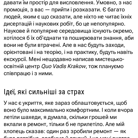
промоція, з вас — прийти і розказати. Є багато
людей, яким є що сказати, але ніхто не читає їхніх
дисертацій і наукових робіт, бо це непопулярно.
Наукове й популярне середовища існують окремо,
хотілося б їх об’єднати та поширювати знання, аби
вони не були втрачені. Але в нас будуть заходи,
орієнтовані і на теорію, і на практику, будуть навіть
екскурсії. Мені нещодавно написав мистецько-
освітній центр
Quo Vadis Krakow
, тож плануємо
співпрацю і з ними.
Ідеї, які сильніші за страх
У нас є укриття, яке зараз облаштовується, щоб
воно було максимально комфортним. І коли вчора
летіли шахеди, я думала, скільки грошей ми
вклали в ремонт, тільки б не прилетіло. Але мій
хлопець сказав: один раз зробили ремонт — як
буде потрібно, зробимо й другий. І це мені вкотре