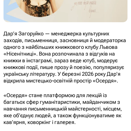
Дар’я Загоруйко — менеджерка культурних
заходів, письменниця, засновниця й модераторка
одного з найбільших книжкового клубу Львова
«Нісенітниці». Вона розпочинала з відгуків на
книжки в інстаграмі, зараз веде ютуб, модерує
книжкові події, пише прозу й поезію, популяризує
українську літературу. У березні 2026 року Дар’я
відкрила мистецько-освітній простір «Осердя».
«Осердя» стане платформою для лекцій із
багатьох сфер гуманітаристики, майданчиком з
навчання письменницькій майстерності, місцем,
яке об’єднує людей, а також функціонуватиме як
кав’ярня, коворкінг і галерея.